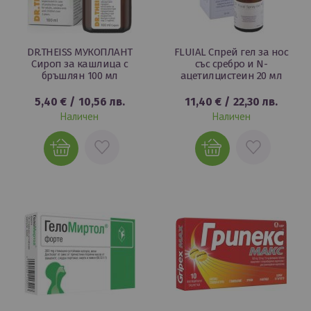
DR.THEISS МУКОПЛАНТ
FLUIAL Спрей гел за нос
Сироп за кашлица с
със сребро и N-
бръшлян 100 мл
ацетилцистеин 20 мл
5,40 €
/
10,56 лв.
11,40 €
/
22,30 лв.
Наличен
Наличен
ДОБАВИ
ДОБАВИ
В
В
ЛЮБИМИ
ЛЮБИМИ