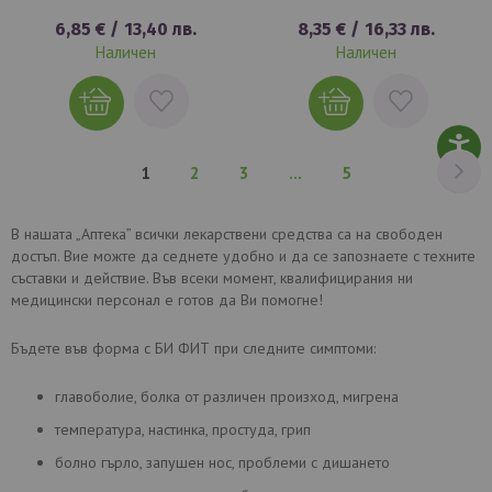
6,85 €
/
13,40 лв.
8,35 €
/
16,33 лв.
Наличен
Наличен
ДОБАВИ
ДОБАВИ
В
В
ЛЮБИМИ
ЛЮБИМИ
Ст
На
В
Страница
Страница
Страница
1
2
3
...
5
момента
В нашата „Аптека” всички лекарствени средства са на свободен
достъп. Вие можте да седнете удобно и да се запознаете с техните
четете
съставки и действие. Във всеки момент, квалифицирания ни
медицински персонал е готов да Ви помогне!
страница
Бъдете във форма с БИ ФИТ при следните симптоми:
главоболие, болка от различен произход, мигрена
температура, настинка, простуда, грип
болно гърло, запушен нос, проблеми с дишането