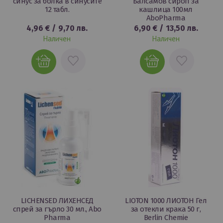
синус за болка в синусите
Балсамов сироп за
12 табл.
кашлица 100мл
AboPharma
4,96 €
/
9,70 лв.
6,90 €
/
13,50 лв.
Наличен
Наличен
ДОБАВИ
ДОБАВИ
В
В
ЛЮБИМИ
ЛЮБИМИ
LICHENSED ЛИХЕНСЕД
LIOTON 1000 ЛИОТОН Гел
спрей за гърло 30 мл., Abo
за отекли крака 50 г,
Pharma
Berlin Chemie