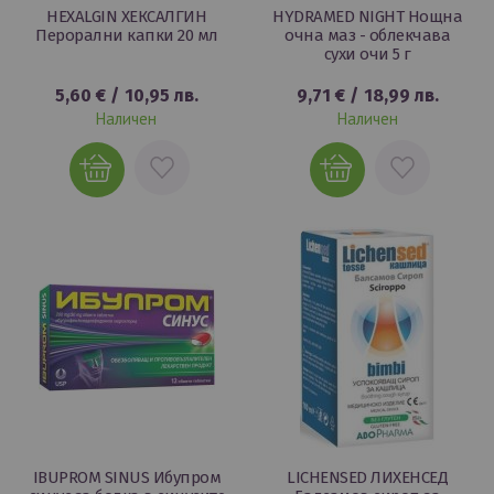
HEXALGIN ХЕКСАЛГИН
HYDRAMED NIGHT Нощна
Перорални капки 20 мл
очна маз - облекчава
сухи очи 5 г
5,60 €
/
10,95 лв.
9,71 €
/
18,99 лв.
Наличен
Наличен
ДОБАВИ
ДОБАВИ
В
В
ЛЮБИМИ
ЛЮБИМИ
IBUPROM SINUS Ибупром
LICHENSED ЛИХЕНСЕД