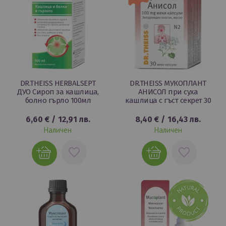
DR.THEISS HERBALSEPT
DR.THEISS МУКОПЛАНТ
ДУО Сироп за кашлица,
АНИСОЛ при суха
болно гърло 100мл
кашлица с гъст секрет 30
6,60 €
/
12,91 лв.
8,40 €
/
16,43 лв.
Наличен
Наличен
ДОБАВИ
ДОБАВИ
В
В
ЛЮБИМИ
ЛЮБИМИ