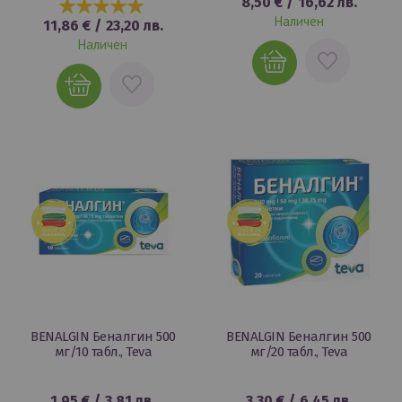
8,50 €
/
16,62 лв.
100%
Наличен
11,86 €
/
23,20 лв.
Наличен
ДОБАВИ
ДОБАВИ
В
В
ЛЮБИМИ
ЛЮБИМИ
BENALGIN Беналгин 500
BENALGIN Беналгин 500
мг/10 табл., Teva
мг/20 табл., Teva
1,95 €
/
3,81 лв.
3,30 €
/
6,45 лв.