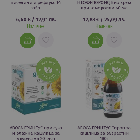
киселини и рефлукс 14
НЕОФИТОРОИД Био крем
табл.
при хемороиди 40 мл
6,60 €
/
12,91 лв.
12,83 €
/
25,09 лв.
Наличен
Наличен
ДОБАВИ
ДОБАВИ
В
В
ЛЮБИМИ
ЛЮБИМИ
ABOCA ГРИНТУС при суха
ABOCA ГРИНТУС Сироп за
и влажна кашлица за
кашлица за възрастни
възрастни 20 табл
180г