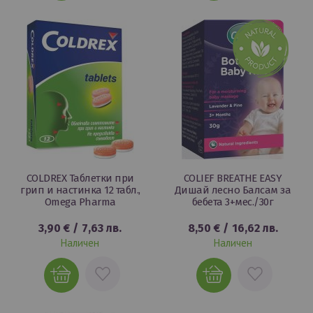
ЛЮБИМИ
ЛЮБИМИ
COLDREX Таблетки при
COLIEF BREATHE EASY
грип и настинка 12 табл.,
Дишай лесно Балсам за
Omega Pharma
бебета 3+мес./30г
3,90 €
/
7,63 лв.
8,50 €
/
16,62 лв.
Наличен
Наличен
ДОБАВИ
ДОБАВИ
В
В