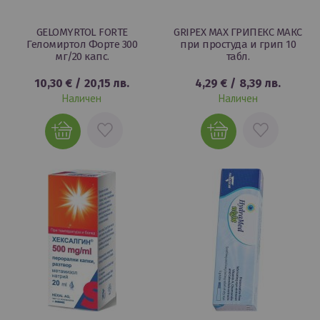
GELOMYRTOL FORTE
GRIPEX MAX ГРИПЕКС МАКС
Геломиртол Форте 300
при простуда и грип 10
мг/20 капс.
табл.
10,30 €
/
20,15 лв.
4,29 €
/
8,39 лв.
Наличен
Наличен
ДОБАВИ
ДОБАВИ
В
В
ЛЮБИМИ
ЛЮБИМИ