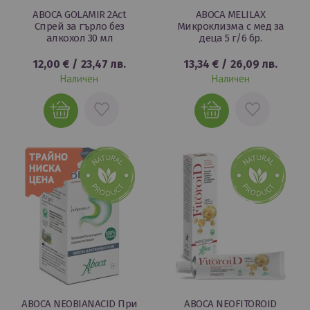
ABOCA GOLAMIR 2Act
ABOCA MELILAX
Спрей за гърло без
Микроклизма с мед за
алкохол 30 мл
деца 5 г/6 бр.
12,00 €
/
23,47 лв.
13,34 €
/
26,09 лв.
Наличен
Наличен
ДОБАВИ
ДОБАВИ
В
В
ЛЮБИМИ
ЛЮБИМИ
ABOCA NEOBIANACID При
ABOCA NEOFITOROID