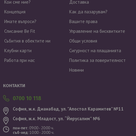
Кои сме ние?
Доставка
Концепция
Как да пазарувам?
Имате въпроси?
Вашите права
Списание Be Fit
Управление на бисквитките
Събития в обектите ни
Общи условия
Клубни карти
Сигурност на плащанията
Работа при нас
Политика за поверителност
Новини
Валутен курс: 1 EUR = 1.95583 BGN
КОНТАКТИ
0700 10 118
София, ж.к. Дианабад, ул. "Aпостол Карамитев" №11
София, ж.к. Младост, ул. “Йерусалим” №6
пон-пет:
09:00 - 20:00 ч.
съб-нед:
10:00 - 20:00 ч.