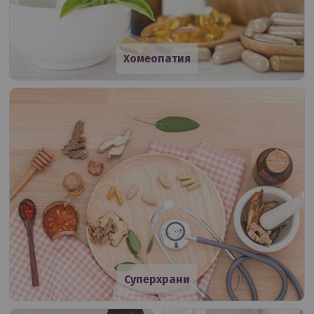
Хомеопатия
Суперхрани