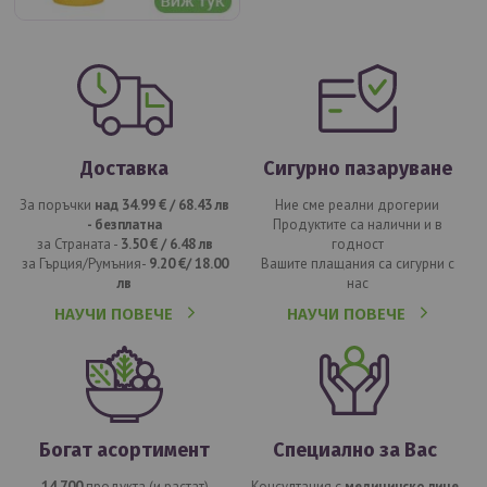
Доставка
Сигурно пазаруване
За поръчки
над 34.99 € / 68.43 лв
Ние сме реални дрогерии
- безплатна
Продуктите са налични и в
за Страната -
3.50 € / 6.48 лв
годност
за Гърция/Румъния-
9.20 €/ 18.00
Вашите плащания са сигурни с
лв
нас
НАУЧИ ПОВЕЧЕ
НАУЧИ ПОВЕЧЕ
Богат асортимент
Специално за Вас
14 700
продукта (и растат)
Консултация с
медицинско лице