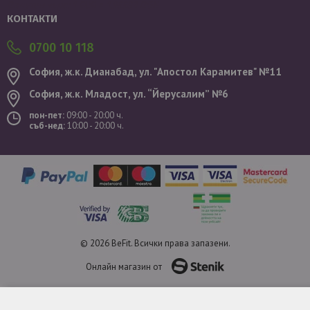
Валутен курс: 1 EUR = 1.95583 BGN
КОНТАКТИ
0700 10 118
София, ж.к. Дианабад, ул. "Aпостол Карамитев" №11
София, ж.к. Младост, ул. “Йерусалим” №6
пон-пет:
09:00 - 20:00 ч.
съб-нед:
10:00 - 20:00 ч.
© 2026 BeFit. Всички права запазени.
Онлайн магазин от