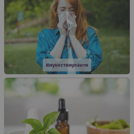
Имуностимуланти