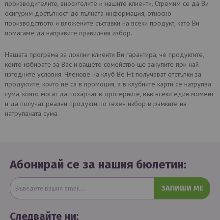
производителите, вносителите и нашите клиенти. Стремим се да Ви
осигурим достъпност до пълната информация, относно
производството и вложените съставки на всеки продукт, като Ви
помагаме да направите правилния избор.
Нашата програма за лоялни клиенти Ви гарантира, че продуктите,
които избирате за Вас и вашето семейство ще закупите при най-
изгодните условия. Членове на клуб Be Fit получават отстъпки за
продуктите, които не са в промоция, а в клубните карти се натрупва
сума, която могат да похарчат в дрогериите, във всеки един момент
и да получат реални продукти по техен избор в рамките на
натрупаната сума.
Абонирай се за нашия бюлетин:
ЗАПИШИ МЕ
Следвайте ни: