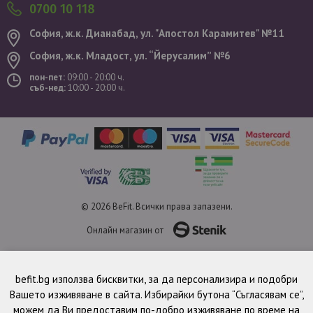
0700 10 118
София, ж.к. Дианабад, ул. "Aпостол Карамитев" №11
София, ж.к. Младост, ул. “Йерусалим” №6
пон-пет:
09:00 - 20:00 ч.
съб-нед:
10:00 - 20:00 ч.
© 2026 BeFit. Всички права запазени.
Онлайн магазин от
befit.bg използва бисквитки, за да персонализира и подобри
Вашето изживяване в сайта. Избирайки бутона “Съгласявам се”,
можем да Ви предоставим по-добро изживяване по време на