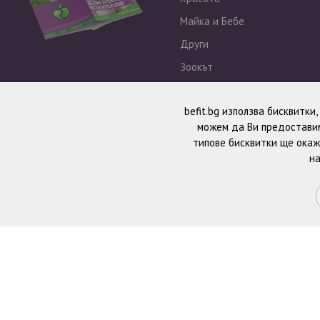
Майка и Бебе
Други
Зоокът
Outlet
befit.bg използва бисквитки
можем да Ви предоставим
типове бисквитки ще окаж
на
© 2026 BeFit