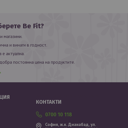
ерете Be Fit?
и магазини.
ична и винаги в годност.
 е актуална.
обра постоянна цена на продуктите.
Валутен курс: 1 EUR = 1.95583 BGN
ЦИЯ
КОНТАКТИ
0700 10 118
София, ж.к. Дианабад, ул.