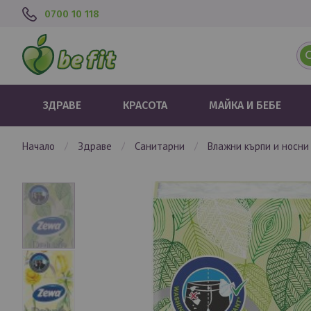
0700 10 118
ЗДРАВЕ
КРАСОТА
МАЙКА И БЕБЕ
начало
здраве
санитарни
влажни кърпи и носн
Преминете
към
края
на
галерията
на
изображенията