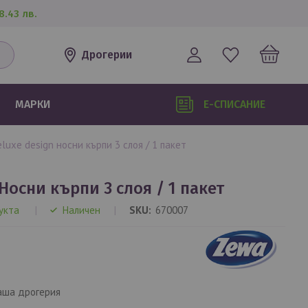
8.43 лв.
Дрогерии
МАРКИ
Е-СПИСАНИЕ
eluxe design носни кърпи 3 слоя / 1 пакет
Носни кърпи 3 слоя / 1 пакет
укта
Наличен
SKU
670007
аша дрогерия