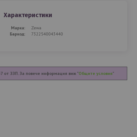
Характеристики
Mарка:
Zewa
Баркод:
7322540043440
57 от ЗЗП. За повече информация виж "
Общите условия
"