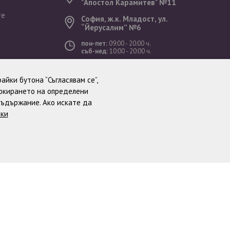
"Aпостол Карамитев" №11
те
София, ж.к. Младост, ул.
“Йерусалим” №6
пон-пет:
09:00 - 20:00 ч.
съб-нед:
10:00 - 20:00 ч.
ст
айки бутона “Съгласявам се”,
локирането на определени
съдържание. Ако искате да
тки