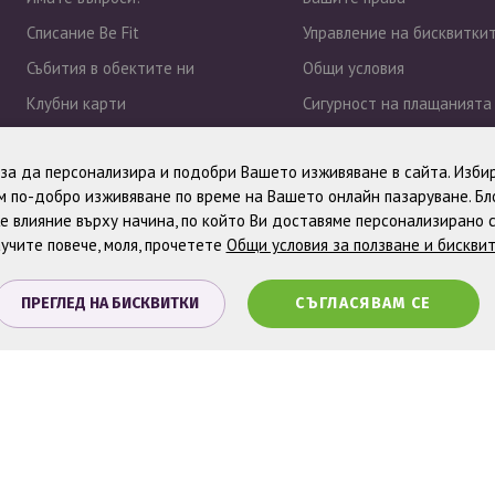
Списание Be Fit
Управление на бисквитки
Събития в обектите ни
Общи условия
Клубни карти
Сигурност на плащанията
Работа при нас
Политика за поверително
, за да персонализира и подобри Вашето изживяване в сайта. Избир
Новини
 по-добро изживяване по време на Вашето онлайн пазаруване. Б
е влияние върху начина, по който Ви доставяме персонализирано 
учите повече, моля, прочетете
Общи условия за ползване и бискви
ПРЕГЛЕД НА БИСКВИТКИ
СЪГЛАСЯВАМ СЕ
. Всички права запазени.
Онлайн магазин от