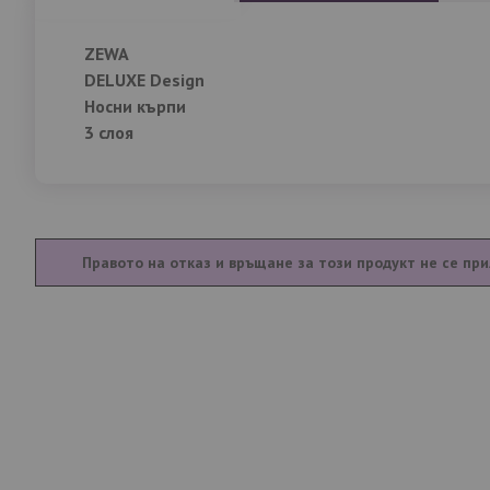
със
снимки
ZEWA
DELUXE Design
Носни кърпи
3 слоя
Правото на отказ и връщане за този продукт не се при