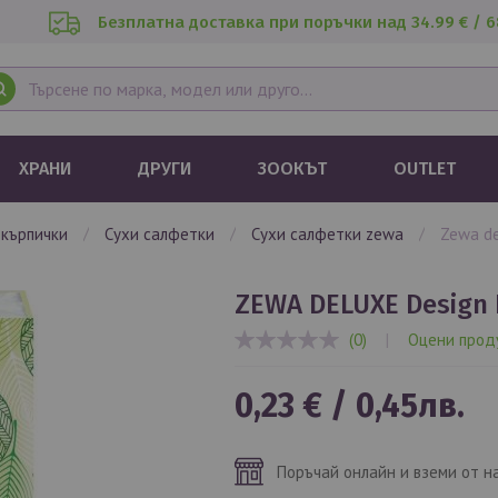
Безплатна доставка при поръчки над 34.99 € / 6
ХРАНИ
ДРУГИ
ЗООКЪТ
OUTLET
и кърпички
сухи салфетки
сухи салфетки zewa
zewa d
ZEWA DELUXE Design 
(0)
|
Оцени прод
0%
0,23 €
/
0,45лв.
Поръчай онлайн и вземи от н