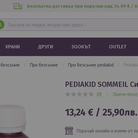
Безплатна доставка при поръчки над 34.99 € / 6
ХРАНИ
ДРУГИ
ЗООКЪТ
OUTLET
и безсъние
при безсъние
при безсъние pediakid
pedia
PEDIAKID SOMMEIL Си
(0)
|
Оцени прод
0%
13,24 €
/
25,90лв.
Поръчай онлайн и вземи от н