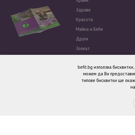
Храни
Здраве
Красота
Майка и Бебе
Други
Зоокът
Outlet
befit.bg използва бисквитки
можем да Ви предоставим
типове бисквитки ще окаж
на
© 2026 BeFit