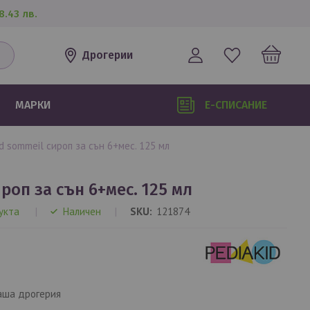
8.43 лв.
Дрогерии
МАРКИ
Е-СПИСАНИЕ
kid sommeil сироп за сън 6+мес. 125 мл
роп за сън 6+мес. 125 мл
укта
Наличен
SKU
121874
аша дрогерия