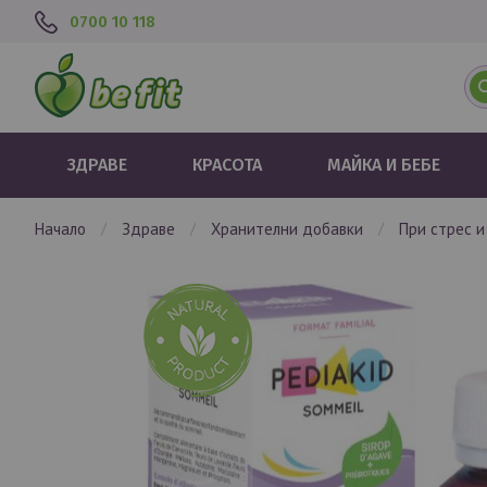
0700 10 118
ЗДРАВЕ
КРАСОТА
МАЙКА И БЕБЕ
начало
здраве
хранителни добавки
при стрес 
Преминете
към
края
на
галерията
на
изображенията