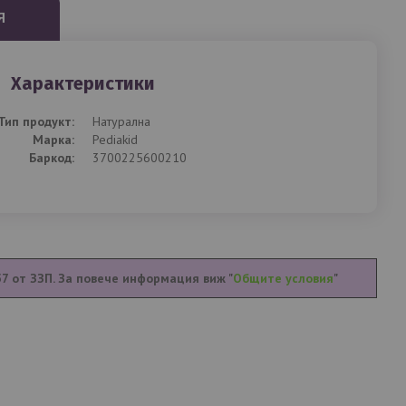
Я
Характеристики
Тип продукт:
Натурална
Mарка:
Pediakid
Баркод:
3700225600210
57 от ЗЗП. За повече информация виж "
Общите условия
"