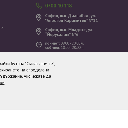
0700 10 118
София, ж.к. Дианабад, ул.
"Aпостол Карамитев" №11
те
София, ж.к. Младост, ул.
“Йерусалим” №6
пон-пет:
09:00 - 20:00 ч.
съб-нед:
10:00 - 20:00 ч.
ст
айки бутона “Съгласявам се”,
локирането на определени
съдържание. Ако искате да
тки