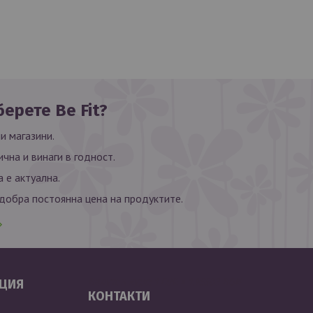
ерете Be Fit?
и магазини.
ична и винаги в годност.
 е актуална.
обра постоянна цена на продуктите.
Валутен курс: 1 EUR = 1.95583 BGN
ЦИЯ
КОНТАКТИ