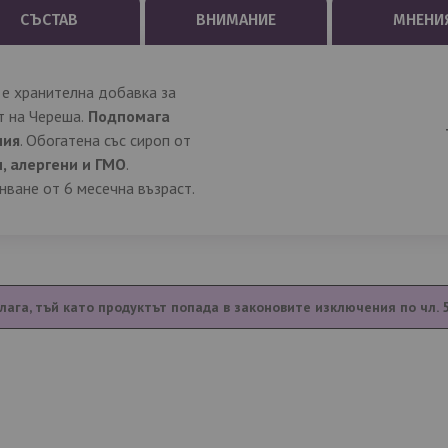
СЪСТАВ
ВНИМАНИЕ
МНЕНИ
е хранителна добавка за
т на Череша.
Подпомага
ния
. Обогатена със сироп от
н, алергени и ГМО
.
нване от 6 месечна възраст.
лага, тъй като продуктът попада в законовите изключения по чл. 