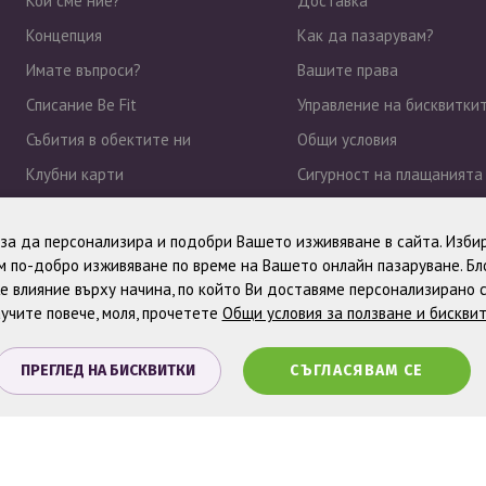
Кои сме ние?
Доставка
Концепция
Как да пазарувам?
Имате въпроси?
Вашите права
Списание Be Fit
Управление на бисквитки
Събития в обектите ни
Общи условия
Клубни карти
Сигурност на плащанията
Работа при нас
Политика за поверително
, за да персонализира и подобри Вашето изживяване в сайта. Избир
Новини
 по-добро изживяване по време на Вашето онлайн пазаруване. Б
е влияние върху начина, по който Ви доставяме персонализирано 
учите повече, моля, прочетете
Общи условия за ползване и бискви
ПРЕГЛЕД НА БИСКВИТКИ
СЪГЛАСЯВАМ СЕ
. Всички права запазени.
Онлайн магазин от