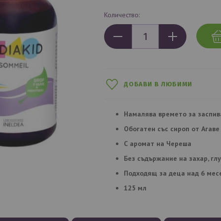
Количество:
ДОБАВИ В ЛЮБИМИ
Намалява времето за заспив
Обогатен със сироп от Агаве
С аромат на Череша
Без съдържание на захар, гл
Подходящ за деца над 6 мес
125 мл