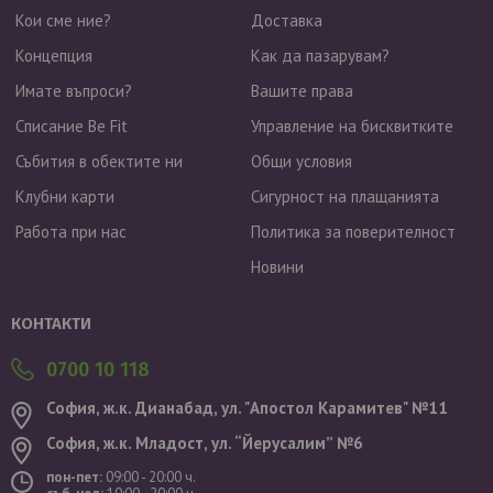
Кои сме ние?
Доставка
Концепция
Как да пазарувам?
Имате въпроси?
Вашите права
Списание Be Fit
Управление на бисквитките
Събития в обектите ни
Общи условия
Клубни карти
Сигурност на плащанията
Работа при нас
Политика за поверителност
Новини
Валутен курс: 1 EUR = 1.95583 BGN
КОНТАКТИ
0700 10 118
София, ж.к. Дианабад, ул. "Aпостол Карамитев" №11
София, ж.к. Младост, ул. “Йерусалим” №6
пон-пет:
09:00 - 20:00 ч.