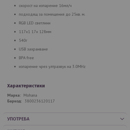
скорост на изпарение 16мл/ч
подходящ за помещения до 25кв. м.
RGB LED светлини
117x1 17x 128мм
540г
USB захранване
BPA free
изпарение чрез ултразвук на 3.0MHz
Характеристики
Mohana
3800236120117
УПОТРЕБА