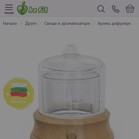
меню
начало
други
свещи и ароматизатори
арома дифузери
Преминете
към
края
на
галерията
на
изображенията