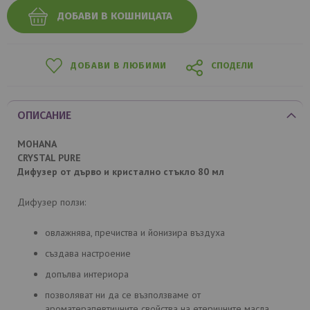
ДОБАВИ В КОШНИЦАТА
ДОБАВИ В ЛЮБИМИ
СПОДЕЛИ
ОПИСАНИЕ
MOHANA
CRYSTAL PURE
Дифузер от дърво и кристално стъкло 80 мл
Дифузер ползи:
овлажнява, пречиства и йонизира въздуха
създава настроение
допълва интериора
позволяват ни да се възползваме от
ароматерапевтичните свойства на етеричните масла