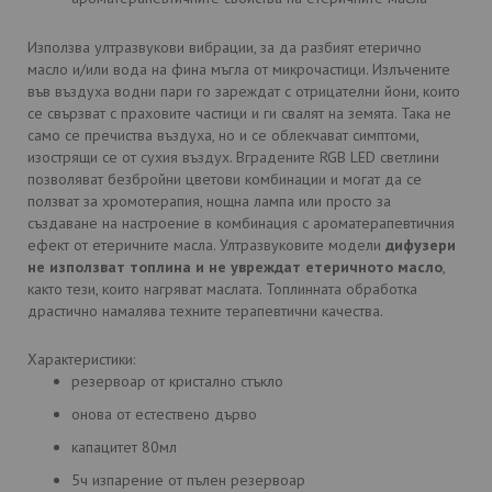
Използва ултразвукови вибрации, за да разбият етерично
масло и/или вода на фина мъгла от микрочастици. Излъчените
във въздуха водни пари го зареждат с отрицателни йони, които
се свързват с праховите частици и ги свалят на земята. Така не
само се пречиства въздуха, но и се облекчават симптоми,
изострящи се от сухия въздух. Вградените RGB LED светлини
позволяват безбройни цветови комбинации и могат да се
ползват за хромотерапия, нощна лампа или просто за
създаване на настроение в комбинация с ароматерапевтичния
ефект от етеричните масла. Ултразвуковите модели
дифузери
не използват топлина и не увреждат етеричното масло
,
както тези, които нагряват маслата. Топлинната обработка
драстично намалява техните терапевтични качества.
Характеристики:
резервоар от кристално стъкло
онова от естествено дърво
капацитет 80мл
5ч изпарение от пълен резервоар