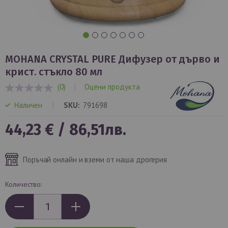
Преминете
към
MOHANA CRYSTAL PURE Дифузер от дърво и
началото
крист. стъкло 80 мл
на
(0)
|
Оцени продукта
галерия
0%
със
Наличен
SKU
791698
снимки
44,23 €
/
86,51лв.
Поръчай онлайн и вземи от наша дрогерия
Количество: