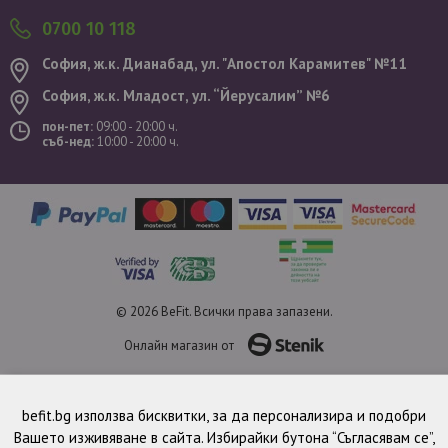
0700 10 118
София, ж.к. Дианабад, ул. "Aпостол Карамитев" №11
София, ж.к. Младост, ул. “Йерусалим” №6
пон-пет:
09:00 - 20:00 ч.
съб-нед:
10:00 - 20:00 ч.
© 2026 BeFit. Всички права запазени.
Онлайн магазин от
befit.bg използва бисквитки, за да персонализира и подобри
Вашето изживяване в сайта. Избирайки бутона “Съгласявам се”,