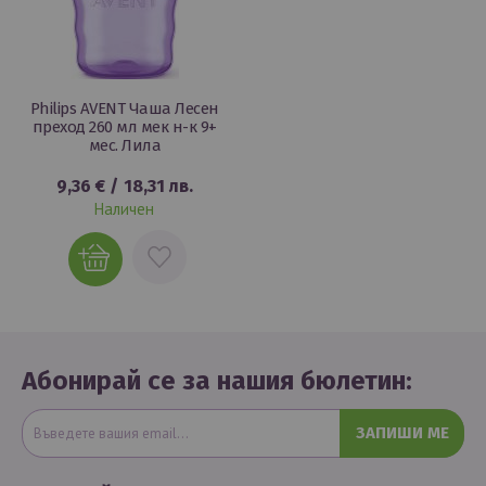
Philips AVENT Чаша Лесен
преход 260 мл мек н-к 9+
мес. Лила
9,36 €
/
18,31 лв.
Наличен
ДОБАВИ
В
ЛЮБИМИ
Абонирай се за нашия бюлетин:
ЗАПИШИ МЕ