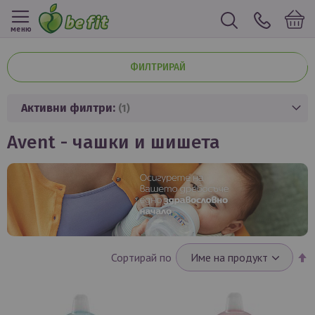
меню
ФИЛТРИРАЙ
Активни филтри:
avent - чашки и шишета
Н
Сортирай по
н
п