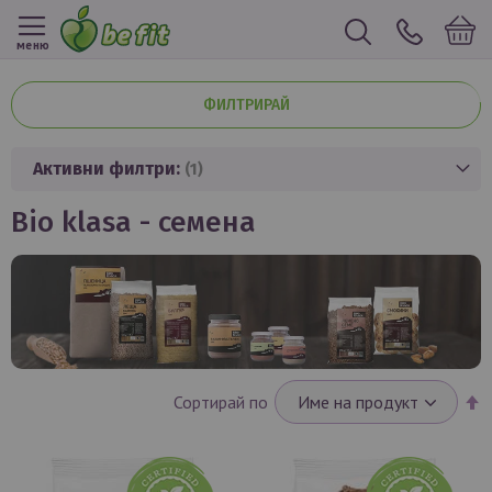
меню
ФИЛТРИРАЙ
Активни филтри:
bio klasa - семена
Н
Сортирай по
н
п