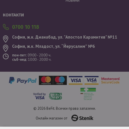
Новини
Валутен курс: 1 EUR = 1.95583 BGN
КОНТАКТИ
0700 10 118
София, ж.к. Дианабад, ул. "Aпостол Карамитев" №11
София, ж.к. Младост, ул. “Йерусалим” №6
пон-пет:
09:00 - 20:00 ч.
съб-нед:
10:00 - 20:00 ч.
© 2026 BeFit. Всички права запазени.
Онлайн магазин от