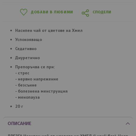
ДОБАВИ В ЛЮБИМИ
СПОДЕЛИ
Насипен чай от цветове на Хмел
Успокояващо
Седативно
Диуретично
Препоръчва се при:
- стрес
- нервно напрежение
- безсъние
- болезнена менструация
- менопауза
20 г
ОПИСАНИЕ
ДРЕЗГА Насипен чай от цветове на
ХМЕЛ (
Lupuli flos). Чаят