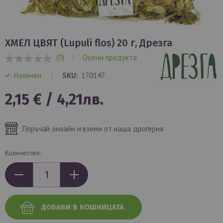
Преминете
към
ХМЕЛ ЦВЯТ (Lupuli flos) 20 г, Дрезга
началото
(0)
|
Оцени продукта
на
0%
галерия
Наличен
SKU
170147
със
снимки
2,15 €
/
4,21лв.
Поръчай онлайн и вземи от наша дрогерия
Количество:
ДОБАВИ В КОШНИЦАТА