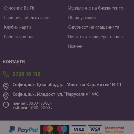
Списание Be Fit
Управление на бисквитките
Събития в обектите ни
Общи условия
Клубни карти
Сигурност на плащанията
Работа при нас
Политика за поверителност
Новини
Валутен курс: 1 EUR = 1.95583 BGN
КОНТАКТИ
0700 10 118
София, ж.к. Дианабад, ул. "Aпостол Карамитев" №11
София, ж.к. Младост, ул. “Йерусалим” №6
пон-пет:
09:00 - 20:00 ч.
съб-нед:
10:00 - 20:00 ч.