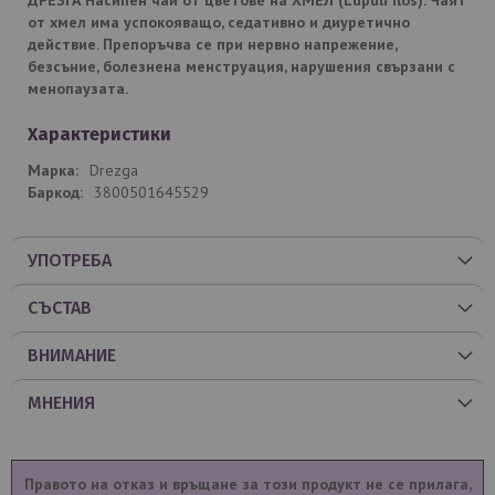
от хмел има успокояващо, седативно и диуретично
действие. Препоръчва се при нервно напрежение,
безсъние, болезнена менструация, нарушения свързани с
менопаузата.
Характеристики
Drezga
3800501645529
УПОТРЕБА
СЪСТАВ
ВНИМАНИЕ
МНЕНИЯ
Правото на отказ и връщане за този продукт не се прилага,