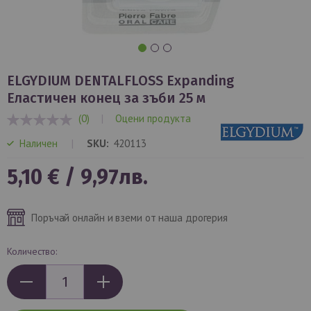
Преминете
към
ELGYDIUM DENTALFLOSS Expanding
началото
Еластичен конец за зъби 25 м
на
(0)
|
Оцени продукта
галерия
0%
със
Наличен
SKU
420113
снимки
5,10 €
/
9,97лв.
Поръчай онлайн и вземи от наша дрогерия
Количество: