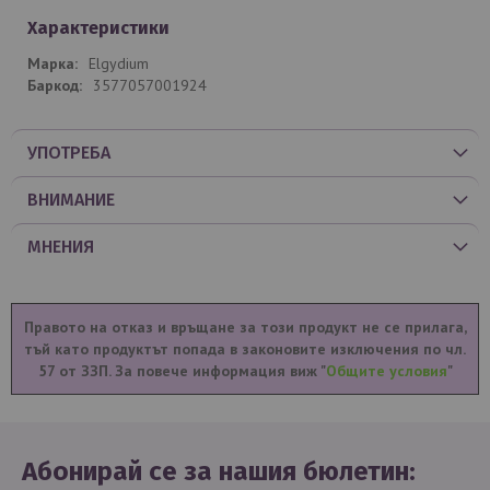
Характеристики
Elgydium
3577057001924
УПОТРЕБА
ВНИМАНИЕ
МНЕНИЯ
Правото на отказ и връщане за този продукт не се прилага,
тъй като продуктът попада в законовите изключения по чл.
57 от ЗЗП. За повече информация виж "
Общите условия
"
Абонирай се за нашия бюлетин: