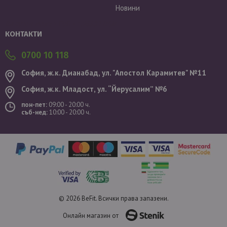
Новини
Валутен курс: 1 EUR = 1.95583 BGN
КОНТАКТИ
0700 10 118
София, ж.к. Дианабад, ул. "Aпостол Карамитев" №11
София, ж.к. Младост, ул. “Йерусалим” №6
пон-пет:
09:00 - 20:00 ч.
съб-нед:
10:00 - 20:00 ч.
© 2026 BeFit. Всички права запазени.
Онлайн магазин от