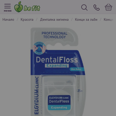
меню
начало
красота
дентална хигиена
конци за зъби
конци 
Преминете
към
края
на
галерията
на
изображенията