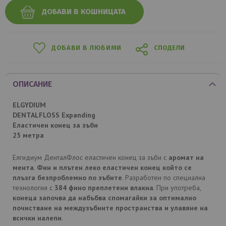
ДОБАВИ В КОШНИЦАТА
ДОБАВИ В ЛЮБИМИ
СПОДЕЛИ
ОПИСАНИЕ
ELGYDIUM
DENTALFLOSS Expanding
Еластичен конец за зъби
25 метра
Елгидиум ДенталФлос еластичен конец за зъби с
аромат на
мента
.
Фин и плътен леко еластичен конец който се
плъзга безпроблемно по зъбите
. Разработен по специална
технология с
384 фино преплетени влакна
. При употреба,
конеца започва да набъбва спомагайки за оптимално
почистване на междузъбните пространства и улавяне на
всички налепи
.