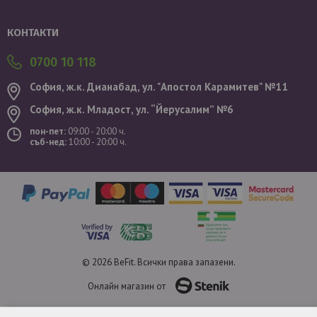
Валутен курс: 1 EUR = 1.95583 BGN
КОНТАКТИ
0700 10 118
София, ж.к. Дианабад, ул. "Aпостол Карамитев" №11
София, ж.к. Младост, ул. “Йерусалим” №6
пон-пет:
09:00 - 20:00 ч.
съб-нед:
10:00 - 20:00 ч.
© 2026 BeFit. Всички права запазени.
Онлайн магазин от