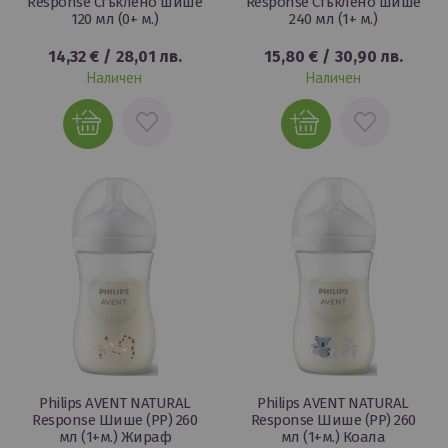
Response Стъклено шише
Response Стъклено шише
120 мл (0+ м.)
240 мл (1+ м.)
14,32 €
/
28,01 лв.
15,80 €
/
30,90 лв.
Наличен
Наличен
ДОБАВИ
ДОБАВИ
В
В
ЛЮБИМИ
ЛЮБИМИ
Philips AVENT NATURAL
Philips AVENT NATURAL
Response Шише (РР) 260
Response Шише (РР) 260
мл (1+м.) Жираф
мл (1+м.) Коала