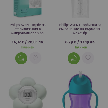
Philips AVENT Торби за
Philips AVENT Торбички за
стерилизация в
съхранение на кърма 180
микровълнова 5 бр.
мл/25 бр.
14,32 €
/
28,01 лв.
8,79 €
/
17,19 лв.
Наличен
Наличен
ДОБАВИ
ДОБАВИ
В
В
ЛЮБИМИ
ЛЮБИМИ