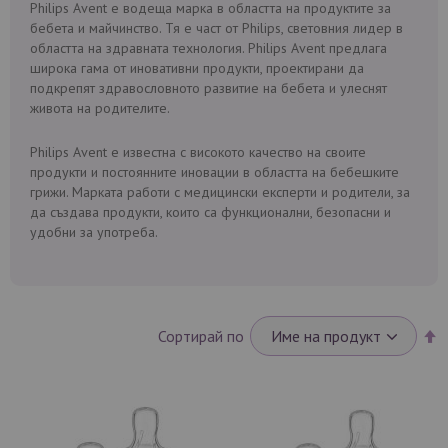
Philips Avent е водеща марка в областта на продуктите за
бебета и майчинство. Тя е част от Philips, световния лидер в
областта на здравната технология. Philips Avent предлага
широка гама от иновативни продукти, проектирани да
подкрепят здравословното развитие на бебета и улеснят
живота на родителите.
Philips Avent е известна с високото качество на своите
продукти и постоянните иновации в областта на бебешките
грижи. Марката работи с медицински експерти и родители, за
да създава продукти, които са функционални, безопасни и
удобни за употреба.
Н
Сортирай по
н
п