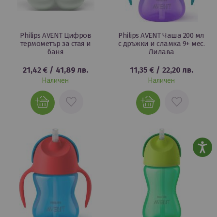
Philips AVENT Цифров
Philips AVENT Чаша 200 мл
термометър за стая и
с дръжки и сламка 9+ мес.
баня
Лилава
21,42 €
/
41,89 лв.
11,35 €
/
22,20 лв.
Наличен
Наличен
ДОБАВИ
ДОБАВИ
В
В
ЛЮБИМИ
ЛЮБИМИ