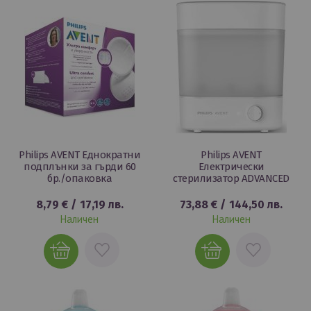
ЛЮБИМИ
ЛЮБИМИ
Philips AVENT Еднократни
Philips AVENT
подплънки за гърди 60
Електрически
бр./опаковка
стерилизатор ADVANCED
8,79 €
/
17,19 лв.
73,88 €
/
144,50 лв.
Наличен
Наличен
ДОБАВИ
ДОБАВИ
В
В
ЛЮБИМИ
ЛЮБИМИ