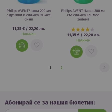
Philips AVENT Чаша 200 мл
Philips AVENT Чаша 300 мл
с дръжки и сламка 9+ мес.
със сламка 12+ мес.
Синя
Зелена
11,35 €
/
22,20 лв.
80%
Наличен
11,35 €
/
22,20 лв.
Наличен
ДОБАВИ
ДОБАВИ
В
В
ЛЮБИМИ
ЛЮБИМИ
Ст
На
В
Страница
1
2
момента
четете
страница
Абонирай се за нашия бюлетин: