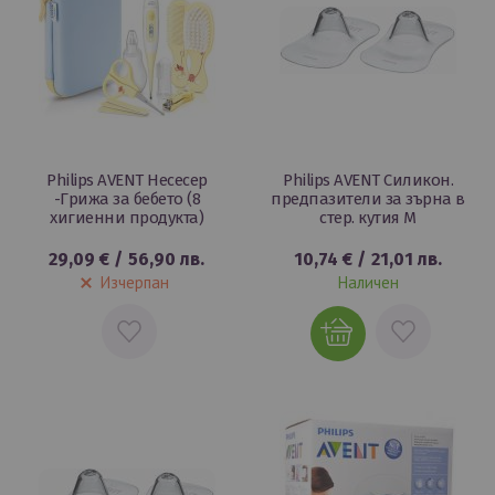
Philips AVENT Несесер
Philips AVENT Силикон.
-Грижа за бебето (8
предпазители за зърна в
хигиенни продукта)
стер. кутия M
29,09 €
/
56,90 лв.
10,74 €
/
21,01 лв.
Изчерпан
Наличен
ДОБАВИ
ДОБАВИ
В
В
ЛЮБИМИ
ЛЮБИМИ