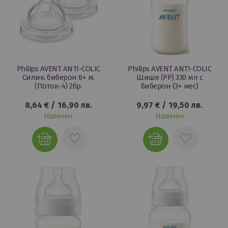
Philips AVENT ANTI-COLIC
Philips AVENT ANTI-COLIC
Силик. биберон 6+ м.
Шише (РР) 330 мл с
(Поток-4) 2бр.
биберон (3+ мес)
8,64 €
/
16,90 лв.
9,97 €
/
19,50 лв.
Наличен
Наличен
ДОБАВИ
ДОБАВИ
В
В
ЛЮБИМИ
ЛЮБИМИ