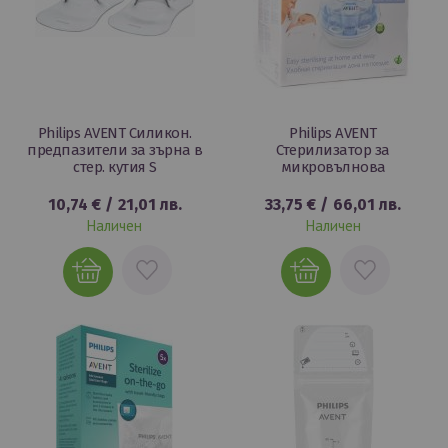
Philips AVENT Силикон.
Philips AVENT
предпазители за зърна в
Стерилизатор за
стер. кутия S
микровълнова
10,74 €
/
21,01 лв.
33,75 €
/
66,01 лв.
Наличен
Наличен
ДОБАВИ
ДОБАВИ
В
В
ЛЮБИМИ
ЛЮБИМИ