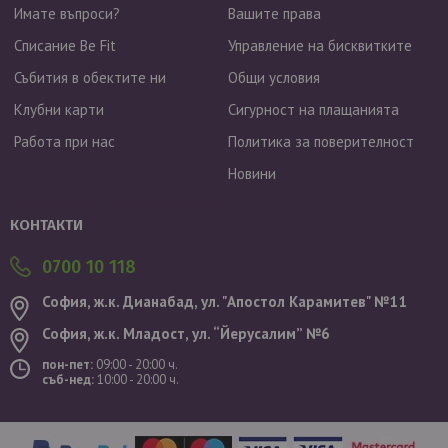
Имате въпроси?
Вашите права
Списание Be Fit
Управление на бисквитките
Събития в обектите ни
Общи условия
Клубни карти
Сигурност на плащанията
Работа при нас
Политика за поверителност
Новини
Валутен курс: 1 EUR = 1.95583 BGN
КОНТАКТИ
0700 10 118
София, ж.к. Дианабад, ул. "Aпостол Карамитев" №11
София, ж.к. Младост, ул. “Йерусалим” №6
пон-пет:
09:00 - 20:00 ч.
съб-нед:
10:00 - 20:00 ч.