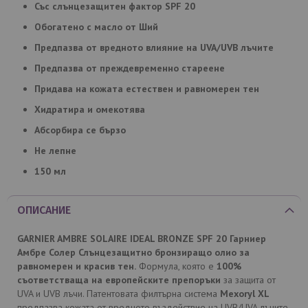
Със слънцезащитен фактор SPF 20
Обогатено с масло от Ший
Предпазва от вредното влияние на UVA/UVB лъчите
Предпазва от преждевременно стареене
Придава на кожата естествен и равномерен тен
Хидратира и омекотява
Абсорбира се бързо
Не лепне
150 мл
ОПИСАНИЕ
GARNIER AMBRE SOLAIRE IDEAL BRONZE SPF 20 Гарниер
Амбре Солер Слънцезащитно бронзиращо олио
за
равномерен и красив тен.
Формула, която е
100%
съответстваща на европейските препоръки
за защита от
UVA и UVB лъчи. Патентовата филтърна система
Mexoryl XL
предпазва кожата от вредното въздействие на UVB/UVA лъчите