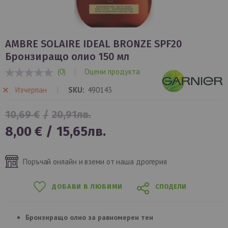
Преминете
към
AMBRE SOLAIRE IDEAL BRONZE SPF20
началото
Бронзиращо олио 150 мл
на
(0)
|
Оцени продукта
галерия
0%
със
Изчерпан
SKU
490143
снимки
10,69 €
/
20,91лв.
Специална
8,00 €
/
15,65лв.
цена
Поръчай онлайн и вземи от наша дрогерия
ДОБАВИ В ЛЮБИМИ
СПОДЕЛИ
Бронзиращо олио за равномерен тен