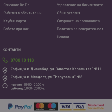
Списание Be Fit
Управление на бисквитките
Събития в обектите ни
Общи условия
Клубни карти
Сигурност на плащанията
Работа при нас
Политика за поверителност
Новини
Валутен курс: 1 EUR = 1.95583 BGN
КОНТАКТИ
0700 10 118
София, ж.к. Дианабад, ул. "Aпостол Карамитев" №11
София, ж.к. Младост, ул. “Йерусалим” №6
пон-пет:
09:00 - 20:00 ч.
съб-нед:
10:00 - 20:00 ч.