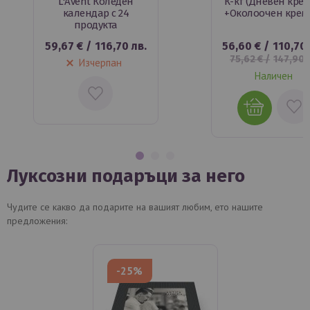
L'Avent Коледен
К-кт (Дневен крем
календар с 24
+Околоочен крем'
продукта
59,67 €
/
116,70 лв.
56,60 €
/
110,70 
75,62 €
/
147,90 
Изчерпан
Наличен
Луксозни подаръци за него
Чудите се какво да подарите на вашият любим, ето нашите
предложения:
-25%