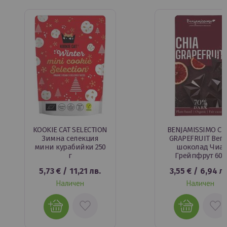
KOOKIE CAT SELECTION
BENJAMISSIMO CH
Зимна селекция
GRAPEFRUIT Вег
мини курабийки 250
шоколад Чиа
г
Грейпфрут 60г
5,73 €
/
11,21 лв.
3,55 €
/
6,94 лв
Наличен
Наличен