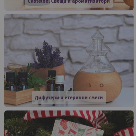
Castelbel Свещи и ароматизатори
Дифузери и етерични смеси