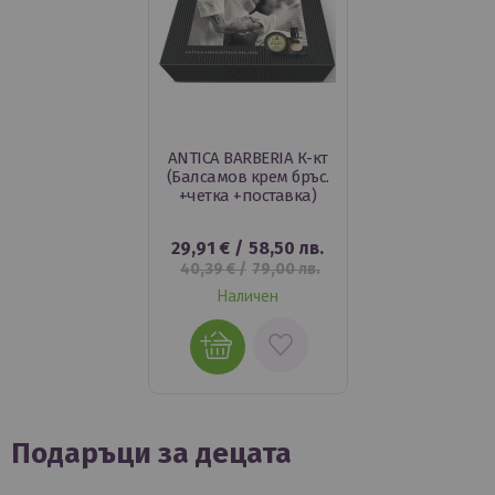
ANTICA BARBERIA К-кт
(Балсамов крем бръс.
+четка +поставка)
29,91 €
/
58,50 лв.
40,39 €
/
79,00 лв.
Наличен
Подаръци за децата