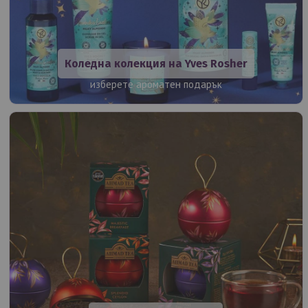
Коледна колекция на Yves Rosher
изберете ароматен подарък