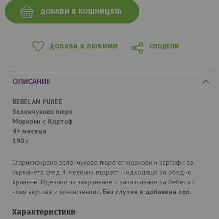
ДОБАВИ В КОШНИЦАТА
ДОБАВИ В ЛЮБИМИ
СПОДЕЛИ
ОПИСАНИЕ
BEBELAN PUREE
Зеленчуково пюре
Моркови с Картоф
4+ мeсеца
190 г
Стерилизирано зеленчуково пюре от моркови и картофи за
кърмачета след 4-месечна възраст. Подходящо за обедно
хранене. Идеално за захранване и запознаване на бебето с
нови вкусове и консистенции.
Без глутен и добавена сол.
Характеристики