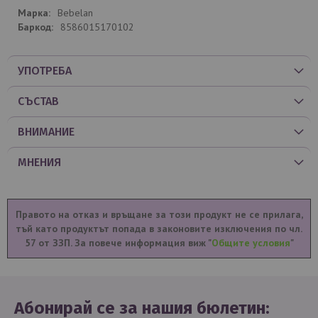
Bebelan
8586015170102
УПОТРЕБА
СЪСТАВ
ВНИМАНИЕ
МНЕНИЯ
Правото на отказ и връщане за този продукт не се прилага,
тъй като продуктът попада в законовите изключения по чл.
57 от ЗЗП. За повече информация виж "
Общите условия
"
Абонирай се за нашия бюлетин: