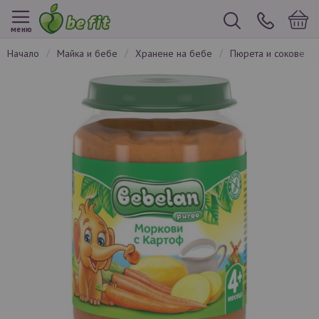
меню
начало
майка и бебе
хранене на бебе
пюрета и сокове
Преминете
към
края
на
галерията
на
изображенията