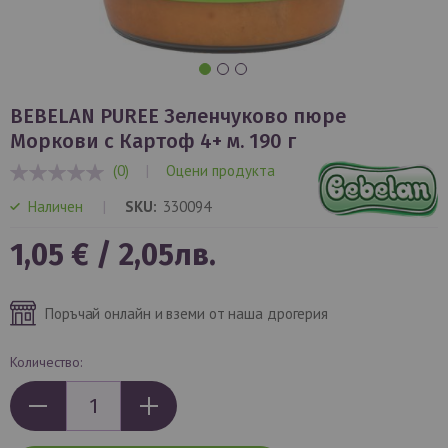
Преминете
към
BEBELAN PUREE Зеленчуково пюре
началото
Моркови с Картоф 4+ м. 190 г
на
(0)
|
Оцени продукта
галерия
0%
със
Наличен
SKU
330094
снимки
1,05 €
/
2,05лв.
Поръчай онлайн и вземи от наша дрогерия
Количество: