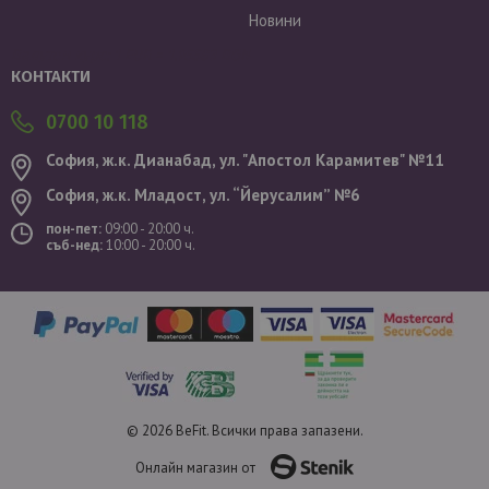
Новини
Валутен курс: 1 EUR = 1.95583 BGN
КОНТАКТИ
0700 10 118
София, ж.к. Дианабад, ул. "Aпостол Карамитев" №11
София, ж.к. Младост, ул. “Йерусалим” №6
пон-пет:
09:00 - 20:00 ч.
съб-нед:
10:00 - 20:00 ч.
© 2026 BeFit. Всички права запазени.
Онлайн магазин от