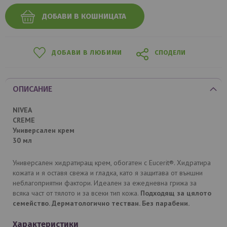
ДОБАВИ В КОШНИЦАТА
ДОБАВИ В ЛЮБИМИ
СПОДЕЛИ
ОПИСАНИЕ
NIVEA
CREME
Универсален крем
30 мл
Универсален хидратиращ крем, обогатен с Eucerit®. Хидратира
кожата и я оставя свежа и гладка, като я защитава от външни
неблагоприятни фактори. Идеален за ежедневна грижа за
всяка част от тялото и за всеки тип кожа.
Подходящ за цялото
семейство. Дерматологично тестван. Без парабени.
Характеристики