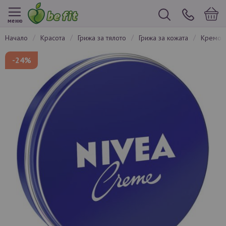
меню
начало
красота
грижа за тялото
грижа за кожата
кремов
Преминете
-24%
към
края
на
галерията
на
изображенията