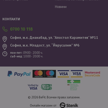
Новини
Валутен курс: 1 EUR = 1.95583 BGN
КОНТАКТИ
0700 10 118
София, ж.к. Дианабад, ул. "Aпостол Карамитев" №11
София, ж.к. Младост, ул. “Йерусалим” №6
пон-пет:
09:00 - 20:00 ч.
съб-нед:
10:00 - 20:00 ч.
© 2026 BeFit. Всички права запазени.
Онлайн магазин от