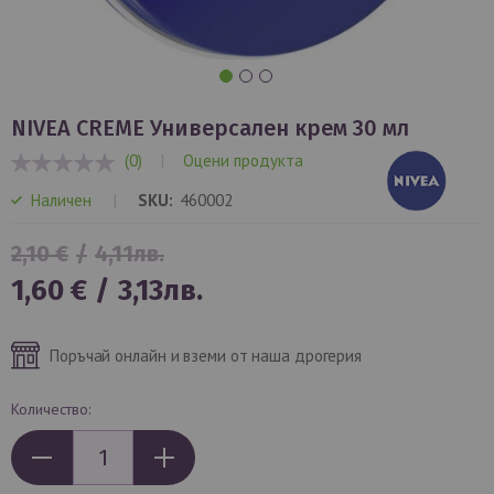
Преминете
към
NIVEA CREME Универсален крем 30 мл
началото
(0)
|
Оцени продукта
на
0%
галерия
Наличен
SKU
460002
със
снимки
2,10 €
/
4,11лв.
Специална
1,60 €
/
3,13лв.
цена
Поръчай онлайн и вземи от наша дрогерия
Количество: