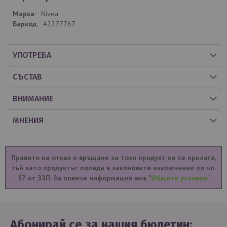
Nivea
42277767
УПОТРЕБА
СЪСТАВ
ВНИМАНИЕ
МНЕНИЯ
Правото на отказ и връщане за този продукт не се прилага,
тъй като продуктът попада в законовите изключения по чл.
57 от ЗЗП. За повече информация виж "
Общите условия
"
Абонирай се за нашия бюлетин: