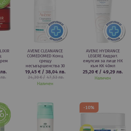
LIXIR
AVENE CLEANANCE
AVENE HYDRANCE
щ
COMEDOMED Конц.
LEGERE Хидрат.
крем
срещу
емулсия за лице НК
несъвършенства 30
към КК 40мл
мл
 лв.
19,45 €
/
38,04 лв.
25,20 €
/
49,29 лв.
 лв.
24,30 €
/
47,53 лв.
Наличен
Наличен
-10%