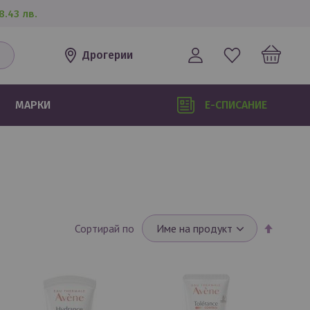
8.43 лв.
Дрогерии
МАРКИ
Е-СПИСАНИЕ
Настрой
Сортирай по
низходя
посока