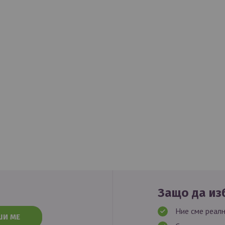
Защо да изб
Ние сме реалн
ШИ МЕ