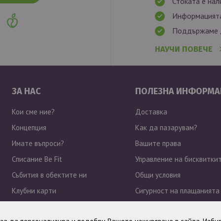
Стоката е нал
Информацията
Поддържаме д
НАУЧИ ПОВЕЧЕ
ЗА НАС
ПОЛЕЗНА ИНФОРМА
Кои сме ние?
Доставка
Концепция
Как да пазарувам?
Имате въпроси?
Вашите права
Списание Be Fit
Управление на бисквитки
Събития в обектите ни
Общи условия
Клубни карти
Сигурност на плащанията
Работа при нас
Политика за поверително