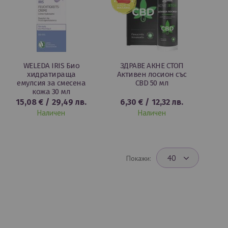
WELEDA IRIS Био
ЗДРАВЕ АКНЕ СТОП
хидратираща
Активен лосион със
емулсия за смесена
CBD 50 мл
кожа 30 мл
15,08 €
/
29,49 лв.
6,30 €
/
12,32 лв.
Наличен
Наличен
Покажи: