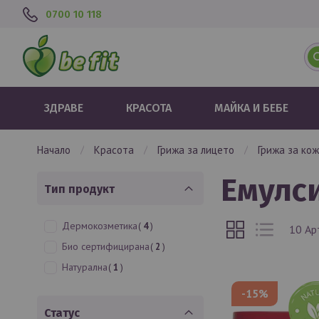
0700 10 118
ЗДРАВЕ
КРАСОТА
МАЙКА И БЕБЕ
начало
красота
грижа за лицето
грижа за ко
емулс
Тип продукт
артикули
Решетка
Списък
Дермокозметика
4
Виж
10
Ар
като
артикули
Био сертифицирана
2
артикул
Натурална
1
-15%
Статус