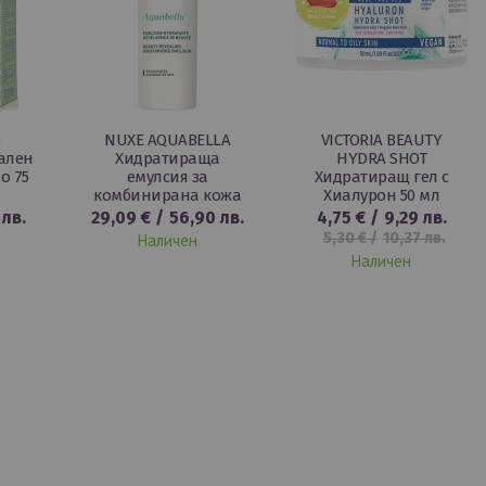
O
NUXE AQUABELLA
VICTORIA BEAUTY
ален
Хидратираща
HYDRA SHOT
о 75
емулсия за
Хидратиращ гел с
комбинирана кожа
Хиалурон 50 мл
50 мл
 лв.
29,09 €
/
56,90 лв.
4,75 €
/
9,29 лв.
5,30 €
/
10,37 лв.
Наличен
Наличен