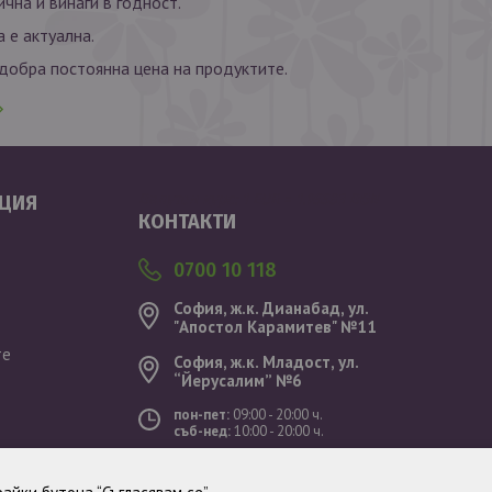
ична и винаги в годност.
 е актуална.
обра постоянна цена на продуктите.
Валутен курс: 1 EUR = 1.95583 BGN
ЦИЯ
КОНТАКТИ
0700 10 118
София, ж.к. Дианабад, ул.
"Aпостол Карамитев" №11
те
София, ж.к. Младост, ул.
“Йерусалим” №6
пон-пет:
09:00 - 20:00 ч.
съб-нед:
10:00 - 20:00 ч.
ст