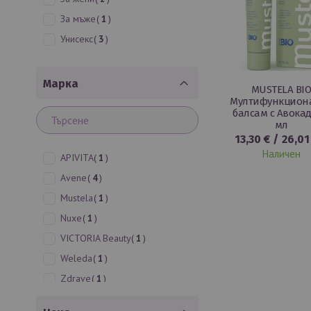
артикул
За мъже
1
артикули
Унисекс
3
Mарка
MUSTELA BI
Мултифункцион
балсам с Авокад
мл
13,30 €
/
26,01
Наличен
артикул
APIVITA
1
артикули
Avene
4
артикул
Mustela
1
артикул
Nuxe
1
артикул
VICTORIA Beauty
1
артикул
Weleda
1
артикул
Zdrave
1