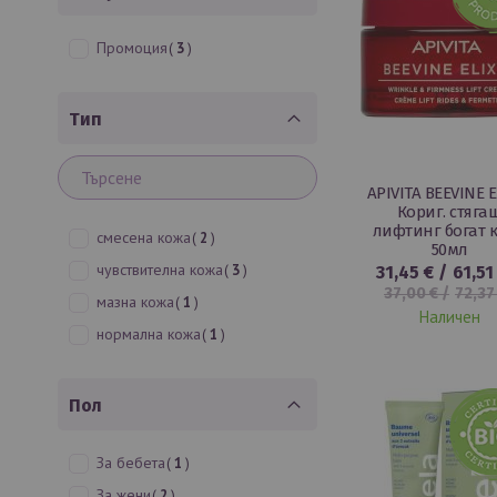
артикули
Промоция
3
Тип
APIVITA BEEVINE E
Кориг. стяга
лифтинг богат 
артикули
смесена кожа
2
50мл
артикули
чувствителна кожа
3
31,45 €
/
61,51
37,00 €
/
72,37
артикул
мазна кожа
1
Наличен
артикул
нормална кожа
1
Пол
артикул
За бебета
1
артикули
За жени
2