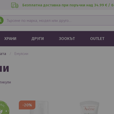
Безплатна доставка при поръчки над 34.99 € / 6
ХРАНИ
ДРУГИ
ЗООКЪТ
OUTLET
жата
емулсии
ии
тикули
-20%