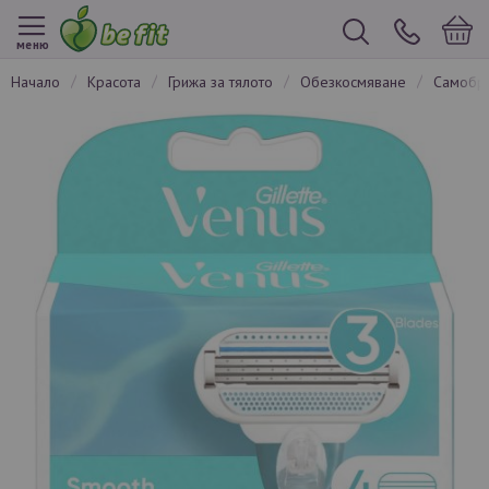
меню
начало
красота
грижа за тялото
обезкосмяване
самобр
Преминете
към
края
на
галерията
на
изображенията