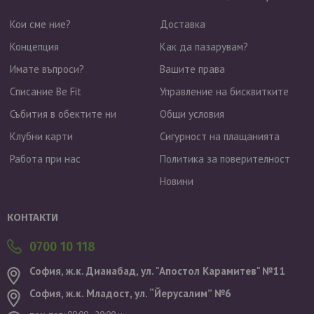
Кои сме ние?
Доставка
Концепция
Как да пазарувам?
Имате въпроси?
Вашите права
Списание Be Fit
Управление на бисквитките
Събития в обектите ни
Общи условия
Клубни карти
Сигурност на плащанията
Работа при нас
Политика за поверителност
Новини
Валутен курс: 1 EUR = 1.95583 BGN
КОНТАКТИ
0700 10 118
София, ж.к. Дианабад, ул. "Aпостол Карамитев" №11
София, ж.к. Младост, ул. “Йерусалим” №6