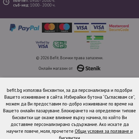
пон-пет:
09:00 - 20:00 ч.
съб-нед:
10:00 - 20:00 ч.
© 2026 BeFit. Всички права запазени.
Онлайн магазин от
befit.bg използва бисквитки, за да персонализира и подобри
Вашето изживяване в сайта. Избирайки бутона “Съгласявам се”,
можем да Ви предоставим по-добро изживяване по време на
Вашето онлайн пазаруване. Блокирането на определени типове
бисквитки ще окаже влияние върху начина, по който Ви
доставяме персонализирано съдържание. Ако искате да
научите повече, моля, прочетете
Общи условия за ползване и
бисквитки