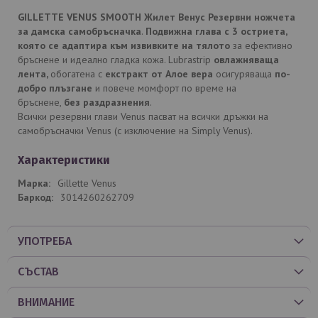
GILLETTE VENUS SMOOTH Жилет Венус Резервни ножчета
за дамска самобръсначка
.
Подвижна глава с 3 остриета,
която се адаптира към извивките на тялото
за ефективно
бръснене и идеално гладка кожа. Lubrastrip
овлажняваща
лента,
обогатена с
екстракт от Алое вера
осигуряваща
по-
добро плъзгане
и повече момфорт по време на
бръснене,
без раздразнения
.
Всички резервни глави Venus пасват на всички дръжки на
самобръсначки Venus (с изключение на Simply Venus).
Характеристики
Gillette Venus
3014260262709
УПОТРЕБА
СЪСТАВ
ВНИМАНИЕ