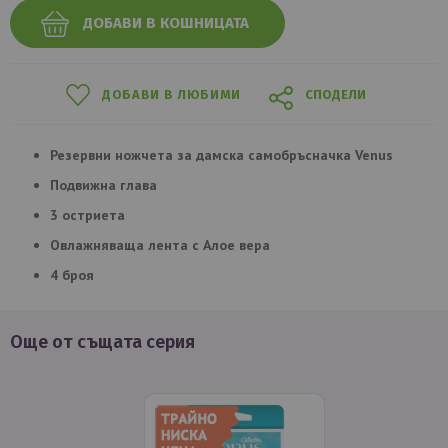
ДОБАВИ В КОШНИЦАТА
ДОБАВИ В ЛЮБИМИ
СПОДЕЛИ
Резервни ножчета за дамска самобръсначка Venus
Подвижна глава
3 остриета
Овлажняваща лента с Алое вера
4 броя
Още от същата серия