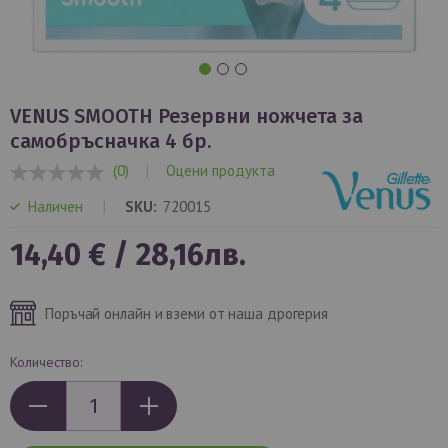
Преминете
към
VENUS SMOOTH Резервни ножчета за
началото
самобръсначка 4 бр.
на
(0)
|
Оцени продукта
галерия
0%
със
Наличен
SKU
720015
снимки
14,40 €
/
28,16лв.
Поръчай онлайн и вземи от наша дрогерия
Количество: