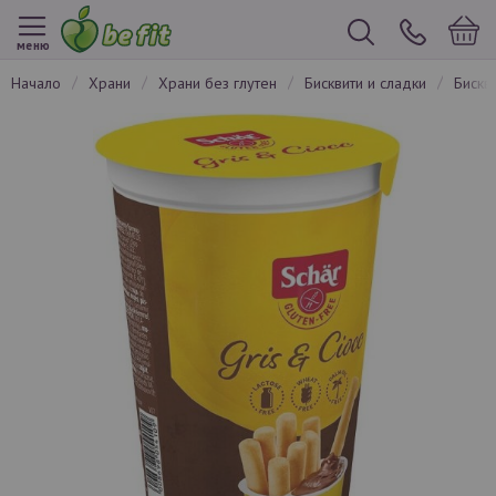
меню
начало
храни
храни без глутен
бисквити и сладки
биск
Преминете
към
края
на
галерията
на
изображенията