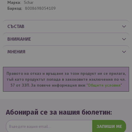
Schar
8008698054109
СЪСТАВ
ВНИМАНИЕ
МНЕНИЯ
Правото на отказ и връщане за този продукт не се прилага,
тъй като продуктът попада в законовите изключения по чл.
57 от ЗЗП. За повече информация виж "
Общите условия
"
Абонирай се за нашия бюлетин:
ЗАПИШИ МЕ