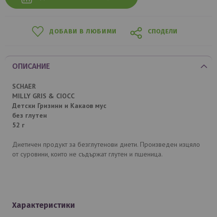
ДОБАВИ В ЛЮБИМИ
СПОДЕЛИ
ОПИСАНИЕ
SCHAER
MILLY GRIS & CIOCC
Детски Гризини и Какаов мус
без глутен
52 г
Диетичен продукт за безглутенови диети. Произведен изцяло
от суровини, които не съдържат глутен и пшеница.
Характеристики