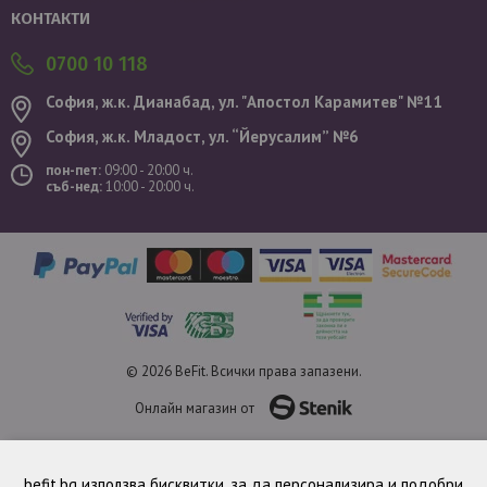
КОНТАКТИ
0700 10 118
София, ж.к. Дианабад, ул. "Aпостол Карамитев" №11
София, ж.к. Младост, ул. “Йерусалим” №6
пон-пет:
09:00 - 20:00 ч.
съб-нед:
10:00 - 20:00 ч.
© 2026 BeFit. Всички права запазени.
Онлайн магазин от
befit.bg използва бисквитки, за да персонализира и подобри