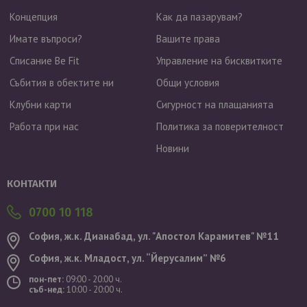
Концепция
Как да пазарувам?
Имате въпроси?
Вашите права
Списание Be Fit
Управление на бисквитките
Събития в обектите ни
Общи условия
Клубни карти
Сигурност на плащанията
Работа при нас
Политика за поверителност
Новини
Валутен курс: 1 EUR = 1.95583 BGN
КОНТАКТИ
0700 10 118
София, ж.к. Дианабад, ул. "Aпостол Карамитев" №11
София, ж.к. Младост, ул. “Йерусалим” №6
пон-пет:
09:00 - 20:00 ч.
съб-нед:
10:00 - 20:00 ч.