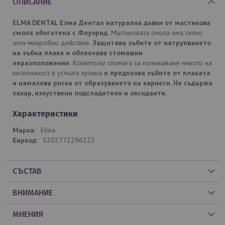
ОПИСАНИЕ
ELMA DENTAL Елма Дентал натурална дъвки от мастикова
смола обогатена с Флуорид.
Мастиковата смола има силно
анти-микробно действие.
Защитава зъбите от натрупването
на зъбна плака и облекчава стомашни
неразположения.
Ксилитолът спомага за понижаване нивото на
киселинност в устната кухина
и предпазва зъбите от плаката
и намалява риска от образуването на кариеси. Не съдържа
захар, изкуствени подсладители и оксиданти.
Характеристики
Elma
5202772296222
СЪСТАВ
ВНИМАНИЕ
МНЕНИЯ