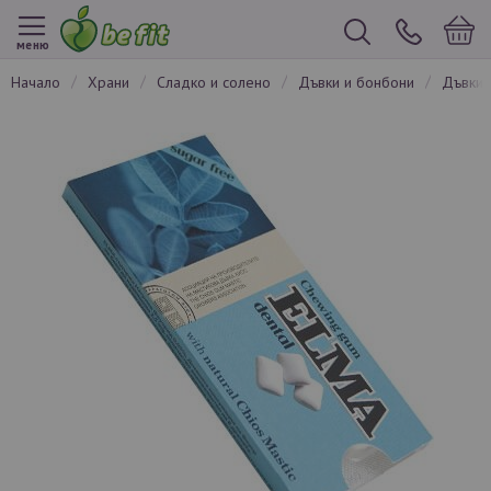
меню
начало
храни
сладко и солено
дъвки и бонбони
дъвки
Преминете
към
края
на
галерията
на
изображенията