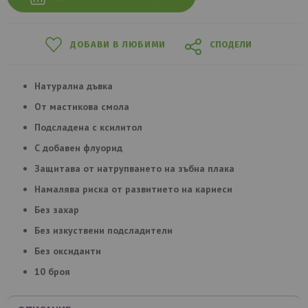
ДОБАВИ В ЛЮБИМИ
СПОДЕЛИ
Натурална дъвка
От мастикова смола
Подсладена с ксилитол
С добавен флуорид
Защитава от натрупването на зъбна плака
Намалява риска от развитието на кариеси
Без захар
Без изкуствени подсладители
Без оксиданти
10 броя