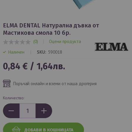
Преминете
към
ELMA DENTAL Натурална дъвка от
началото
Мастикова смола 10 бр.
на
(0)
|
Оцени продукта
галерия
0%
със
Наличен
SKU
590018
снимки
0,84 €
/
1,64лв.
Поръчай онлайн и вземи от наша дрогерия
Количество:
ДОБАВИ В КОШНИЦАТА