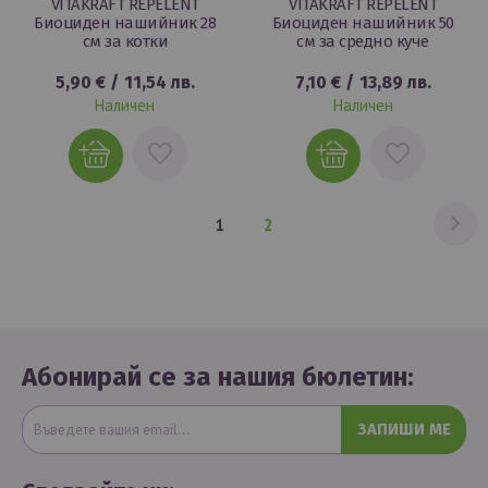
VITAKRAFT REPELENT
VITAKRAFT REPELENT
Биоциден нашийник 28
Биоциден нашийник 50
см за котки
см за средно куче
5,90 €
/
11,54 лв.
7,10 €
/
13,89 лв.
Наличен
Наличен
ДОБАВИ
ДОБАВИ
В
В
ЛЮБИМИ
ЛЮБИМИ
Ст
На
В
Страница
1
2
момента
четете
страница
Абонирай се за нашия бюлетин:
ЗАПИШИ МЕ