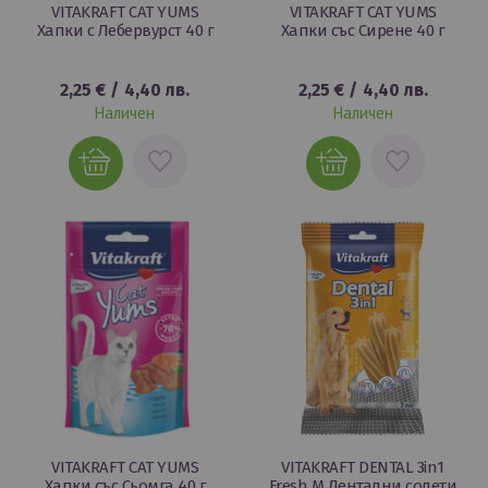
VITAKRAFT CAT YUMS
VITAKRAFT CAT YUMS
Хапки с Лебервурст 40 г
Хапки със Сирене 40 г
2,25 €
/
4,40 лв.
2,25 €
/
4,40 лв.
Наличен
Наличен
ДОБАВИ
ДОБАВИ
В
В
ЛЮБИМИ
ЛЮБИМИ
VITAKRAFT CAT YUMS
VITAKRAFT DENTAL 3in1
Хапки със Сьомга 40 г
Fresh M Дентални солети