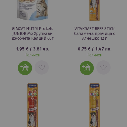
GIMCAT NUTRI Pockets
VITAKRAFT BEEF STICK
JUNIOR Mix Хрупкави
Саламена пръчица с
джобчета Калций 60г
Агнешко 12 г
1,95 €
/
3,81 лв.
0,75 €
/
1,47 лв.
Наличен
Наличен
ДОБАВИ
ДОБАВИ
В
В
ЛЮБИМИ
ЛЮБИМИ