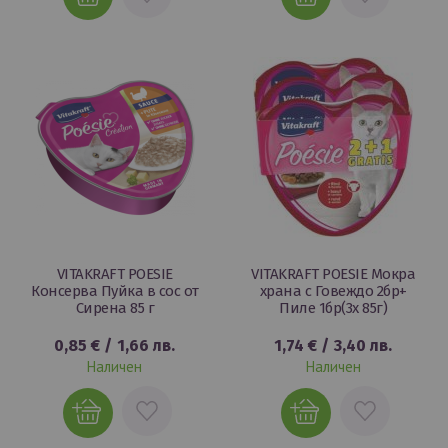
В
В
ЛЮБИМИ
ЛЮБИМИ
VITAKRAFT POESIE
VITAKRAFT POESIE Мокра
Консерва Пуйка в сос от
храна с Говеждо 2бр+
Сирена 85 г
Пиле 1бр(3х 85г)
0,85 €
/
1,66 лв.
1,74 €
/
3,40 лв.
Наличен
Наличен
ДОБАВИ
ДОБАВИ
В
В