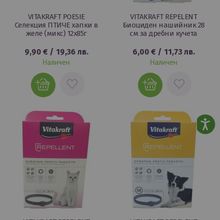
VITAKRAFT POESIE
VITAKRAFT REPELENT
Селекция ПТИЧЕ хапки в
Биоциден нашийник 28
желе (микс) 12x85г
см за дребни кучета
9,90 €
/
19,36 лв.
6,00 €
/
11,73 лв.
Наличен
Наличен
ДОБАВИ
ДОБАВИ
В
В
ЛЮБИМИ
ЛЮБИМИ