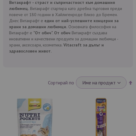
Витакрафт - страст и съпричастност към домашния
любимец.
Витакрафт стартира като дребна търговия преди
повече от 180 години в Хайлигенроде близо до Бремен.
Днес Витакрафт е
един от най-успешните концерни за
храни за домашни любимци.
Основната философия на
Витакрафт е
"От обич". От обич
Витакрафт създава
иновативни и качествени продукти за домашни любимци -
храни, аксесоари, козметика.
Vitacraft за дълъг и
здравословен живот.
Н
Сортирай по
н
п