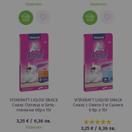
Наличен
Наличен
ДОБАВИ
ДОБАВИ
В
В
ЛЮБИМИ
ЛЮБИМИ
VITAKRAFT LIQUID SNACK
VITAKRAFT LIQUID SNACK
Снакс Патица и Бета-
Снакс с Омега-3 и Сьомга
глюкани 6бр.х 15г
6 бр. х 15г
3,25 €
/
6,36 лв.
100%
Наличен
3,25 €
/
6,36 лв.