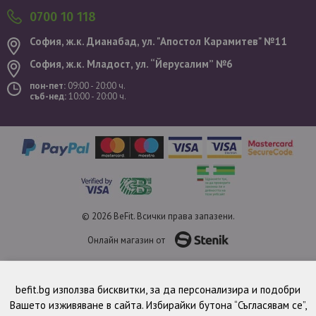
0700 10 118
София, ж.к. Дианабад, ул. "Aпостол Карамитев" №11
София, ж.к. Младост, ул. “Йерусалим” №6
пон-пет:
09:00 - 20:00 ч.
съб-нед:
10:00 - 20:00 ч.
© 2026 BeFit. Всички права запазени.
Онлайн магазин от
befit.bg използва бисквитки, за да персонализира и подобри
Вашето изживяване в сайта. Избирайки бутона “Съгласявам се”,