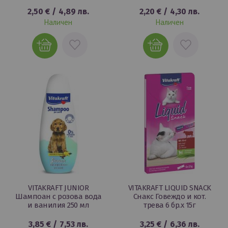
2,50 €
/
4,89 лв.
2,20 €
/
4,30 лв.
Наличен
Наличен
ДОБАВИ
ДОБАВИ
В
В
ЛЮБИМИ
ЛЮБИМИ
VITAKRAFT JUNIOR
VITAKRAFT LIQUID SNACK
Шампоан с розова вода
Снакс Говеждо и кот.
и ванилия 250 мл
трева 6 бр.х 15г
3,85 €
/
7,53 лв.
3,25 €
/
6,36 лв.