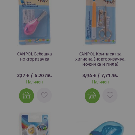
CANPOL Бебешка
CANPOL Комплект за
нокторизачка
хигиена (нокторизачка,
ножичка и пила)
3,17 €
/
6,20 лв.
3,94 €
/
7,71 лв.
Наличен
Наличен
ДОБАВИ
ДОБАВИ
В
В
ЛЮБИМИ
ЛЮБИМИ