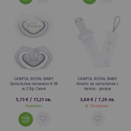
В
В
ЛЮБИМИ
ЛЮБИМИ
CANPOL ROYAL BABY
CANPOL ROYAL BABY
Залъгалка силикон 6-18
Клипс за залъгалка с
м. 2 бр. Синя
лента - розов
5,73 €
/
11,21 лв.
3,68 €
/
7,20 лв.
Наличен
Изчерпан
ДОБАВИ
ДОБАВИ
В
В