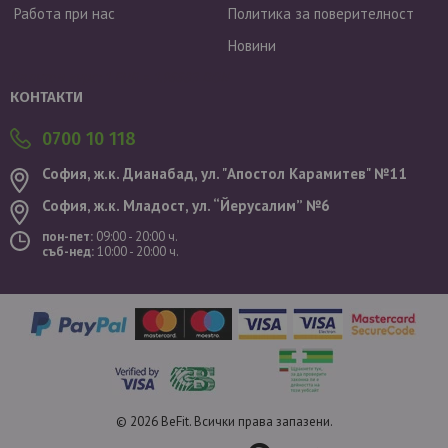
Работа при нас
Политика за поверителност
Новини
Валутен курс: 1 EUR = 1.95583 BGN
КОНТАКТИ
0700 10 118
София, ж.к. Дианабад, ул. "Aпостол Карамитев" №11
София, ж.к. Младост, ул. “Йерусалим” №6
пон-пет:
09:00 - 20:00 ч.
съб-нед:
10:00 - 20:00 ч.
© 2026 BeFit. Всички права запазени.