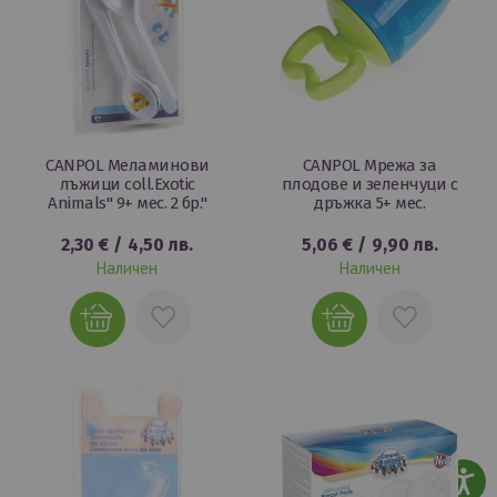
CANPOL Меламинови
CANPOL Мрежа за
лъжици coll.Exotic
плодове и зеленчуци с
Animals" 9+ мес. 2 бр."
дръжка 5+ мес.
2,30 €
/
4,50 лв.
5,06 €
/
9,90 лв.
Наличен
Наличен
ДОБАВИ
ДОБАВИ
В
В
ЛЮБИМИ
ЛЮБИМИ