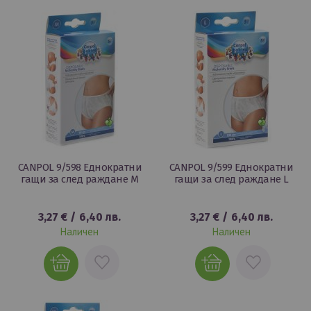
п
CANPOL 9/598 Еднократни
CANPOL 9/599 Еднократни
гащи за след раждане M
гащи за след раждане L
3,27 €
/
6,40 лв.
3,27 €
/
6,40 лв.
Наличен
Наличен
ДОБАВИ
ДОБАВИ
В
В
ЛЮБИМИ
ЛЮБИМИ