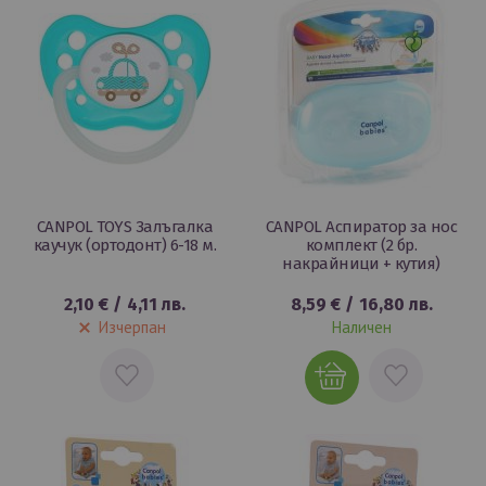
CANPOL TOYS Залъгалка
CANPOL Аспиратор за нос
каучук (ортодонт) 6-18 м.
комплект (2 бр.
накрайници + кутия)
2,10 €
/
4,11 лв.
8,59 €
/
16,80 лв.
Изчерпан
Наличен
ДОБАВИ
ДОБАВИ
В
В
ЛЮБИМИ
ЛЮБИМИ