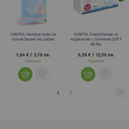
CANPOL Напръстник за
CANPOL Подплънки за
почистване на зъбки
кърмачки с лепенка SOFT
60 бр.
1,94 €
/
3,79 лв.
6,39 €
/
12,50 лв.
Наличен
Наличен
ДОБАВИ
ДОБАВИ
В
В
ЛЮБИМИ
ЛЮБИМИ
Ст
На
В
Страница
1
2
момента
четете
страница