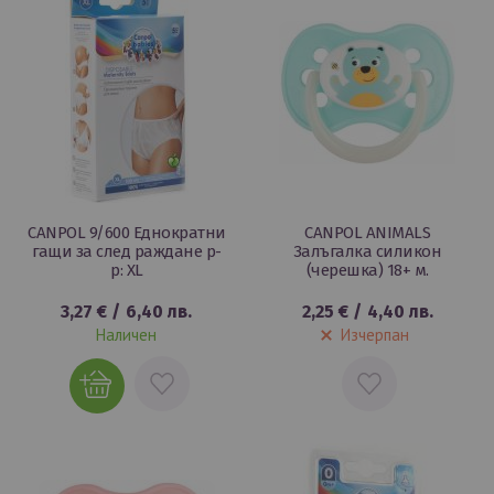
CANPOL 9/600 Еднократни
CANPOL ANIMALS
гащи за след раждане р-
Залъгалка силикон
р: XL
(черешка) 18+ м.
3,27 €
/
6,40 лв.
2,25 €
/
4,40 лв.
Наличен
Изчерпан
ДОБАВИ
ДОБАВИ
В
В
ЛЮБИМИ
ЛЮБИМИ