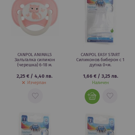
CANPOL ANIMALS
CANPOL EASY START
Залъгалка силикон
Силиконов биберон с 1
(черешка) 6-18 м.
дупка 0+м.
2,25 €
/
4,40 лв.
1,66 €
/
3,25 лв.
Изчерпан
Наличен
ДОБАВИ
ДОБАВИ
В
В
ЛЮБИМИ
ЛЮБИМИ