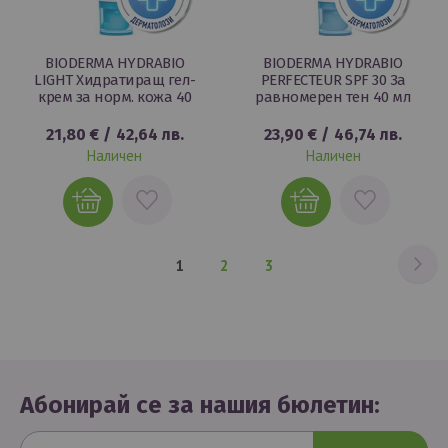
BIODERMA HYDRABIO
BIODERMA HYDRABIO
LIGHT Хидратиращ гел-
PERFECTEUR SPF 30 За
крем за норм. кожа 40
равномерен тен 40 мл
21,80 €
/
42,64 лв.
23,90 €
/
46,74 лв.
Наличен
Наличен
ДОБАВИ
ДОБАВИ
В
В
ЛЮБИМИ
ЛЮБИМИ
Ст
На
В
Страница
Страница
1
2
3
момента
четете
страница
Абонирай се за нашия бюлетин: