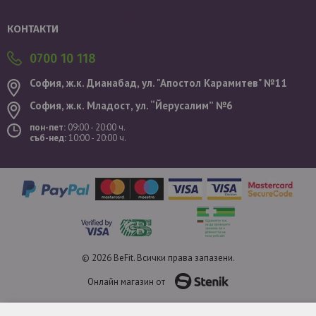
Валутен курс: 1 EUR = 1.95583 BGN
КОНТАКТИ
0700 10 118
София, ж.к. Дианабад, ул. "Aпостол Карамитев" №11
София, ж.к. Младост, ул. “Йерусалим” №6
пон-пет:
09:00 - 20:00 ч.
съб-нед:
10:00 - 20:00 ч.
© 2026 BeFit. Всички права запазени.
Онлайн магазин от