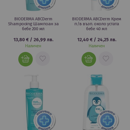
BIODERMA ABCDerm
BIODERMA ABCDerm Крем
Shampooing Шампоан за
п/в възп. около устата
бебе 200 мл
бебе 40 мл
13,80 €
/
26,99 лв.
12,40 €
/
24,25 лв.
Наличен
Наличен
ДОБАВИ
ДОБАВИ
В
В
ЛЮБИМИ
ЛЮБИМИ