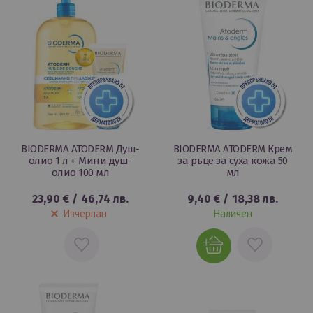
BIODERMA ATODERM Душ-
BIODERMA ATODERM Крем
олио 1 л + Мини душ-
за ръце за суха кожа 50
олио 100 мл
мл
23,90 €
/
46,74 лв.
9,40 €
/
18,38 лв.
Изчерпан
Наличен
ДОБАВИ
ДОБАВИ
В
В
ЛЮБИМИ
ЛЮБИМИ