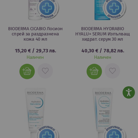
BIODERMA CICABIO Лосион
BIODERMA HYDRABIO
спрей за раздразнена
HYALU+ SERUM Изпълващ
кожа 40 мл
хидрат. серум 30 мл
15,20 €
/
29,73 лв.
40,30 €
/
78,82 лв.
Наличен
Наличен
ДОБАВИ
ДОБАВИ
В
В
ЛЮБИМИ
ЛЮБИМИ