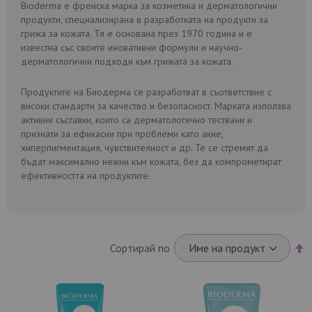
Bioderma е френска марка за козметика и дерматологични
продукти, специализирана в разработката на продукти за
грижа за кожата. Тя е основана през 1970 година и е
известна със своите иновативни формули и научно-
дерматологични подходи към грижата за кожата.
Продуктите на Биодерма се разработват в съответствие с
високи стандарти за качество и безопасност. Марката използва
активни съставки, които са дерматологично тествани и
признати за ефикасни при проблеми като акне,
хиперпигментация, чувствителност и др. Те се стремят да
бъдат максимално нежни към кожата, без да компрометират
ефективността на продуктите.
Н
Сортирай по
н
п