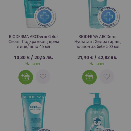
BIODERMA ABCDerm Cold-
BIODERMA ABCDerm
Cream Подхранващ крем
Hydratant Хидратиращ
лице/тяло 45 мл
лосион за бебе 500 мл
10,30 €
/
20,15 лв.
21,90 €
/
42,83 лв.
Наличен
Наличен
ДОБАВИ
ДОБАВИ
В
В
ЛЮБИМИ
ЛЮБИМИ