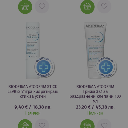
ДОБАВИ
ДОБАВИ
В
В
ЛЮБИМИ
ЛЮБИМИ
BIODERMA ATODERM STICK
BIODERMA ATODERM
LEVRES Ултра хидратиращ
Грижа 3в1 за
стик за устни
раздразнени клепачи 100
мл
9,40 €
/
18,38 лв.
23,20 €
/
45,38 лв.
Наличен
Наличен
ДОБАВИ
ДОБАВИ