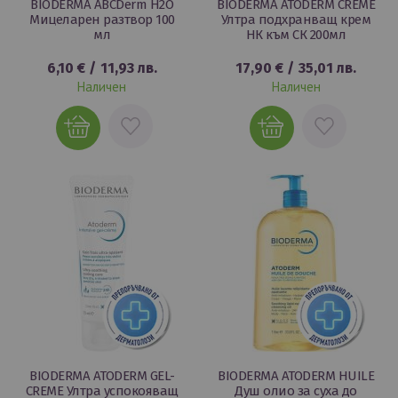
BIODERMA ABCDerm Н2О
BIODERMA ATODERM CREME
Мицеларен разтвор 100
Ултра подхранващ крем
мл
НК към СК 200мл
6,10 €
/
11,93 лв.
17,90 €
/
35,01 лв.
Наличен
Наличен
ДОБАВИ
ДОБАВИ
В
В
ЛЮБИМИ
ЛЮБИМИ
BIODERMA ATODERM GEL-
BIODERMA ATODERM HUILE
CREME Ултра успокояващ
Душ олио за суха до