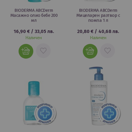
BIODERMA ABCDerm
BIODERMA ABCDerm
Масажно олио бебе 200
Мицеларен разтвор с
мл
помпа 1 л
16,90 €
/
33,05 лв.
20,80 €
/
40,68 лв.
Наличен
Наличен
ДОБАВИ
ДОБАВИ
В
В
ЛЮБИМИ
ЛЮБИМИ