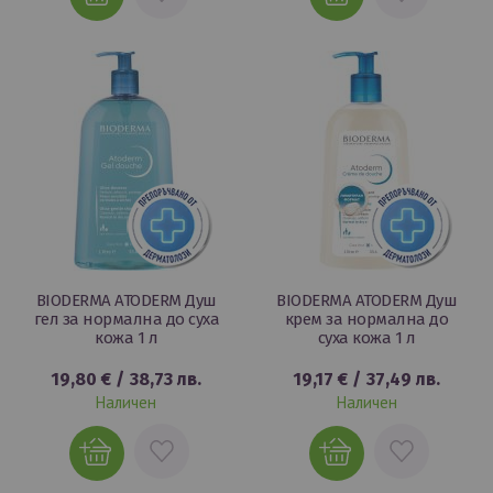
В
В
ЛЮБИМИ
ЛЮБИМИ
BIODERMA ATODERM Душ
BIODERMA ATODERM Душ
гел за нормална до суха
крем за нормална до
кожа 1 л
суха кожа 1 л
19,80 €
/
38,73 лв.
19,17 €
/
37,49 лв.
Наличен
Наличен
ДОБАВИ
ДОБАВИ
В
В