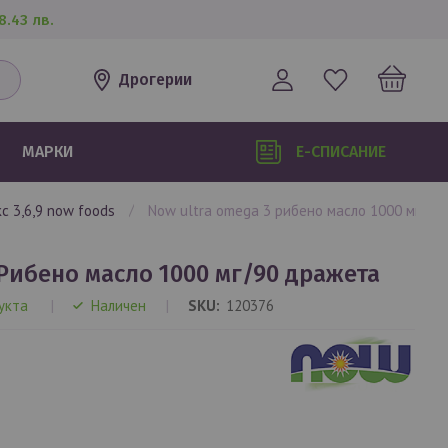
8.43 лв.
Дрогерии
МАРКИ
Е-СПИСАНИЕ
кс 3,6,9 now foods
now ultra omega 3 рибено масло 1000 мг/9
Рибено масло 1000 мг/90 дражета
укта
Наличен
SKU
120376
.