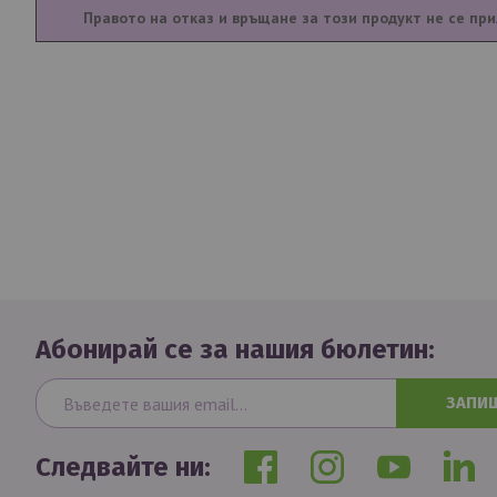
Правото на отказ и връщане за този продукт не се при
Абонирай се за нашия бюлетин:
ЗАПИ
Следвайте ни: