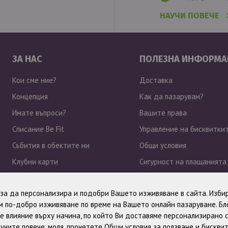
НАУЧИ ПОВЕЧЕ
ЗА НАС
ПОЛЕЗНА ИНФОРМА
Кои сме ние?
Доставка
Концепция
Как да пазарувам?
Имате въпроси?
Вашите права
Списание Be Fit
Управление на бисквитки
Събития в обектите ни
Общи условия
Клубни карти
Сигурност на плащанията
Работа при нас
Политика за поверително
, за да персонализира и подобри Вашето изживяване в сайта. Избир
Новини
 по-добро изживяване по време на Вашето онлайн пазаруване. Б
е влияние върху начина, по който Ви доставяме персонализирано 
учите повече, моля, прочетете
Общи условия за ползване и бискви