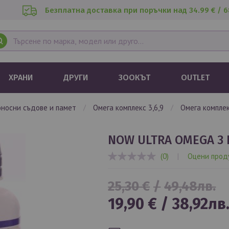
Безплатна доставка при поръчки над 34.99 € / 6
ХРАНИ
ДРУГИ
ЗООКЪТ
OUTLET
воносни съдове и памет
омега комплекс 3,6,9
омега компле
NOW ULTRA OMEGA 3 
(0)
|
Оцени прод
0%
25,30 €
/
49,48лв.
19,90 €
/
38,92лв
Специална
цена