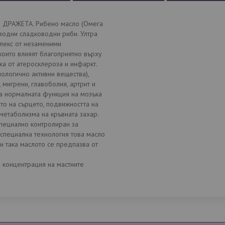
 ДРАЖЕТА. Рибено масло (Омега
оводни сладководни риби. Ултра
лекс от незаменими
които влияят благоприятно върху
ка от атеросклероза и инфаркт.
ологично активни вещества),
 мигрени, главоболия, артрит и
а нормалната функция на мозъка
ето на сърцето, подвижността на
 метаболизма на кръвната захар.
специално контролиран за
 специална технология това масло
и така маслото се предпазва от
а концентрация на мастните