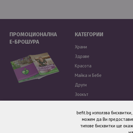
ПРОМОЦИОНАЛНА
КАТЕГОРИИ
Е-БРОШУРА
Храни
Здраве
Красота
Майка и Бебе
Други
Зоокът
Outlet
befit.bg използва бисквитки
можем да Ви предоставим
типове бисквитки ще окаж
на