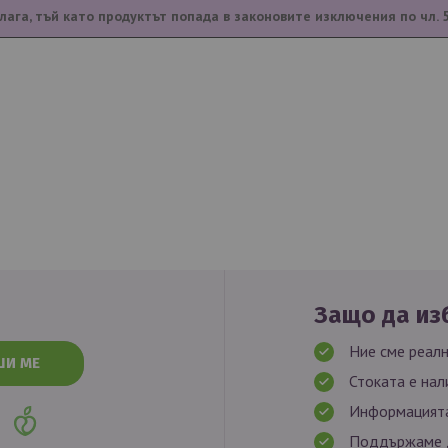
лага, тъй като продуктът попада в законовите изключения по чл. 
Защо да изб
Ние сме реалн
ШИ МЕ
Стоката е нал
Информацията
Поддържаме д