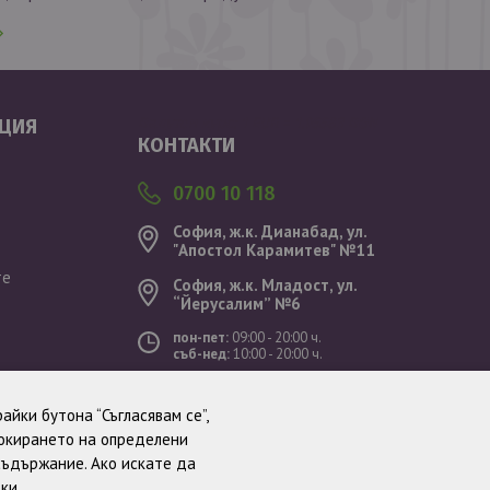
Валутен курс: 1 EUR = 1.95583 BGN
ЦИЯ
КОНТАКТИ
0700 10 118
София, ж.к. Дианабад, ул.
"Aпостол Карамитев" №11
те
София, ж.к. Младост, ул.
“Йерусалим” №6
пон-пет:
09:00 - 20:00 ч.
съб-нед:
10:00 - 20:00 ч.
ст
айки бутона “Съгласявам се”,
локирането на определени
съдържание. Ако искате да
тки