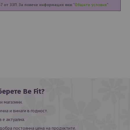
57 от ЗЗП. За повече информация виж "
Общите условия
"
ерете Be Fit?
и магазини.
ична и винаги в годност.
 е актуална.
обра постоянна цена на продуктите.