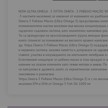
със
снимки
NOW ULTRA OMEGA - 3 УЛТРА ОМЕГА - 3 РИБЕНО МАСЛО 90
-3 мастните киселини) се извличат от мазнините на дълбок
Омега-3 Рибено Масло (Ultra Omega-3) представлява комп
полиненаситени мастни киселини във висока концентрация, 
сърдечно-съдовата система, като значително намаляват рис
Те са прекурсори на простагландините (група липидни физи
които спомагат за понижаване на високото кръвно налягане,
др. Ултра Омега-3 Рибено Масло (Ultra Omega-3) поддърж
и нервната система, засилва паметта и допринася за здрав
ставите, участва в изграждането на клетъчните мембрани и
Естественият концетрат от рибено масло в този продукт е 
наличие на опасни елементи като тежки метали и живак. По
се капсулова в дражета, които са херметически запечатани 
окисляване и разлагане.
Ултра Омега-3 Рибено Масло (Ultra Omega-3) е с по-висок
киселини EPA и DHA от Omega 3 Fish Oil 1000 мг.