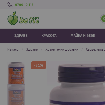
0700 10 118
ЗДРАВЕ
КРАСОТА
МАЙКА И БЕБЕ
начало
здраве
хранителни добавки
сърце, кръ
Преминете
-21%
към
края
на
галерията
на
изображенията