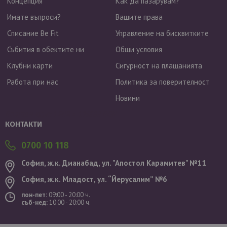
Концепция
Как да пазарувам?
Имате въпроси?
Вашите права
Списание Be Fit
Управление на бисквитките
Събития в обектите ни
Общи условия
Клубни карти
Сигурност на плащанията
Работа при нас
Политика за поверителност
Новини
Валутен курс: 1 EUR = 1.95583 BGN
КОНТАКТИ
0700 10 118
София, ж.к. Дианабад, ул. "Aпостол Карамитев" №11
София, ж.к. Младост, ул. “Йерусалим” №6
пон-пет:
09:00 - 20:00 ч.
съб-нед:
10:00 - 20:00 ч.