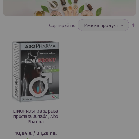
Н
Сортирай по
н
п
LINOPROST За здрава
простата 30 табл., Abo
Pharma
10,84 €
/
21,20 лв.