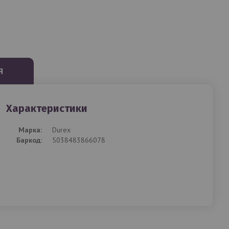
Я
Характеристики
Mарка:
Durex
Баркод:
5038483866078