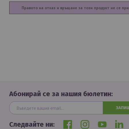
Правото на отказ и връщане за този продукт не се при
Абонирай се за нашия бюлетин:
ЗАПИ
Следвайте ни: