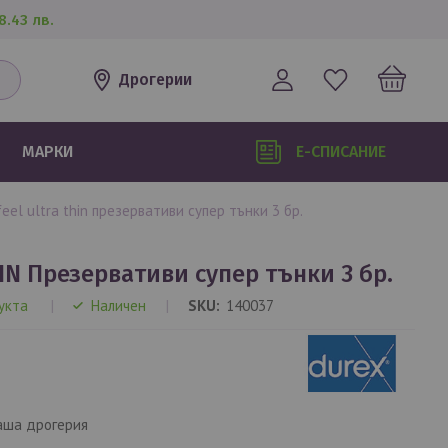
8.43 лв.
Дрогерии
МАРКИ
Е-СПИСАНИЕ
 feel ultra thin презервативи супер тънки 3 бр.
HIN Презервативи супер тънки 3 бр.
укта
Наличен
SKU
140037
аша дрогерия