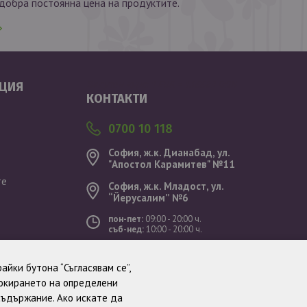
обра постоянна цена на продуктите.
Валутен курс: 1 EUR = 1.95583 BGN
ЦИЯ
КОНТАКТИ
0700 10 118
София, ж.к. Дианабад, ул.
"Aпостол Карамитев" №11
те
София, ж.к. Младост, ул.
“Йерусалим” №6
пон-пет:
09:00 - 20:00 ч.
съб-нед:
10:00 - 20:00 ч.
ст
айки бутона “Съгласявам се”,
локирането на определени
съдържание. Ако искате да