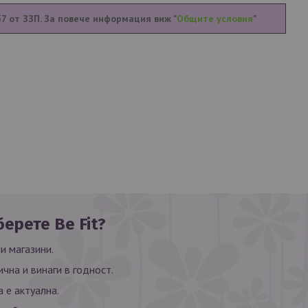
57 от ЗЗП. За повече информация виж "
Общите условия
"
ерете Be Fit?
и магазини.
ична и винаги в годност.
 е актуална.