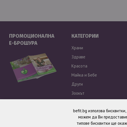
ПРОМОЦИОНАЛНА
КАТЕГОРИИ
Е-БРОШУРА
Храни
Здраве
Красота
Майка и Бебе
Други
Зоокът
Outlet
befit.bg използва бисквитки
можем да Ви предоставим
типове бисквитки ще окаж