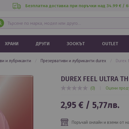
Безплатна доставка при поръчки над 34.99 € / 6
ХРАНИ
ДРУГИ
ЗООКЪТ
OUTLET
иви и лубриканти
презервативи и лубриканти durex
durex
DUREX FEEL ULTRA T
(0)
|
Оцени прод
0%
2,95 €
/
5,77лв.
Поръчай онлайн и вземи от н