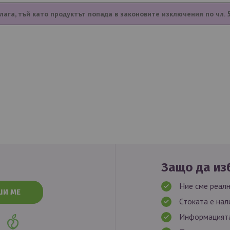
лага, тъй като продуктът попада в законовите изключения по чл. 
Защо да изб
Ние сме реалн
ШИ МЕ
Стоката е нал
Информацията