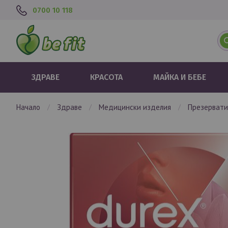
0700 10 118
ЗДРАВЕ
КРАСОТА
МАЙКА И БЕБЕ
начало
здраве
медицински изделия
презерват
Преминете
към
края
на
галерията
на
изображенията