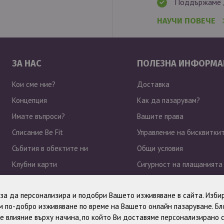
Поддържаме д
НАУЧИ ПОВЕЧЕ
ЗА НАС
ПОЛЕЗНА ИНФОРМА
Кои сме ние?
Доставка
Концепция
Как да пазарувам?
Имате въпроси?
Вашите права
Списание Be Fit
Управление на бисквитки
Събития в обектите ни
Общи условия
Клубни карти
Сигурност на плащанията
Работа при нас
Политика за поверително
, за да персонализира и подобри Вашето изживяване в сайта. Избир
Новини
 по-добро изживяване по време на Вашето онлайн пазаруване. Б
е влияние върху начина, по който Ви доставяме персонализирано 