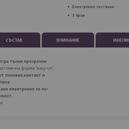
Електронно тествани
3 броя
СЪСТАВ
ВНИМАНИЕ
МНЕНИ
лтра тънки прозрачни
натомична форма "easy-on",
от половия контакт и
елана
ани електронно за по-
нност.
и.