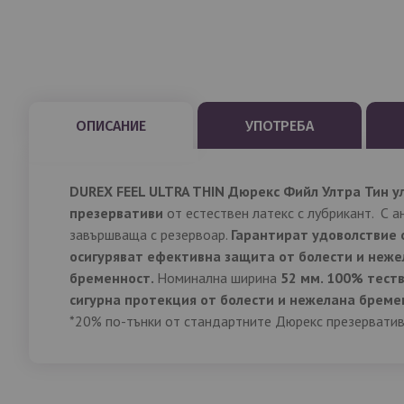
ОПИСАНИЕ
УПОТРЕБА
DUREX
FEEL ULTRA THIN Дюрекс Фийл Ултра Тин у
презервативи
от естествен латекс с лубрикант. С а
завършваща с резервоар.
Гарантират удоволствие 
осигуряват ефективна защита от болести и неж
бременност.
Номинална ширина
52 мм. 100% теств
сигурна протекция от болести и нежелана бреме
*20% по-тънки от стандартните Дюрекс презерватив