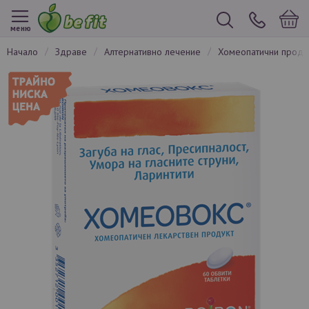
меню
начало
здраве
алтернативно лечение
хомеопатични прод
Преминете
към
края
на
галерията
на
изображенията