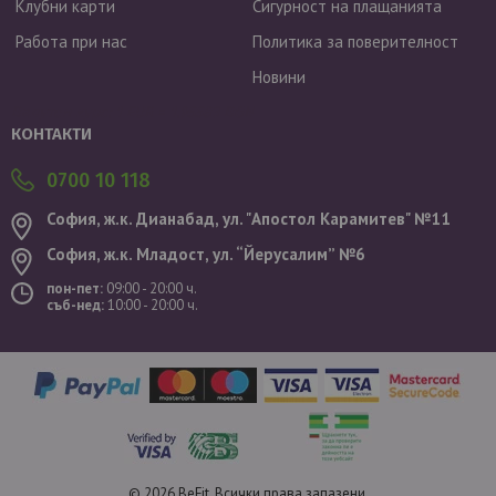
Клубни карти
Сигурност на плащанията
Работа при нас
Политика за поверителност
Новини
Валутен курс: 1 EUR = 1.95583 BGN
КОНТАКТИ
0700 10 118
София, ж.к. Дианабад, ул. "Aпостол Карамитев" №11
София, ж.к. Младост, ул. “Йерусалим” №6
пон-пет:
09:00 - 20:00 ч.
съб-нед:
10:00 - 20:00 ч.
© 2026 BeFit. Всички права запазени.