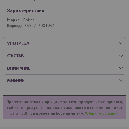
Характеристики
Boiron
3352712001934
УПОТРЕБА
СЪСТАВ
ВНИМАНИЕ
МНЕНИЯ
Правото на отказ и връщане за този продукт не се прилага,
тъй като продуктът попада в законовите изключения по чл.
57 от ЗЗП. За повече информация виж "
Общите условия
"