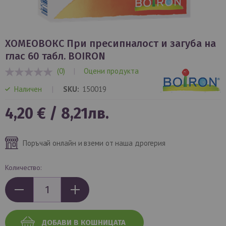
Преминете
към
ХОМЕОВОКС При пресипналост и загуба на
началото
глас 60 табл. BOIRON
на
(0)
|
Оцени продукта
галерия
0%
със
Наличен
SKU
150019
снимки
4,20 €
/
8,21лв.
Поръчай онлайн и вземи от наша дрогерия
Количество:
ДОБАВИ В КОШНИЦАТА