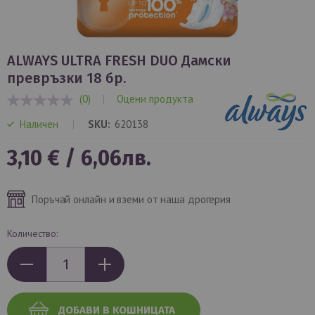
Преминете
към
ALWAYS ULTRA FRESH DUO Дамски
началото
превръзки 18 бр.
на
(0)
|
Оцени продукта
галерия
0%
със
Наличен
SKU
620138
снимки
3,10 €
/
6,06лв.
Поръчай онлайн и вземи от наша дрогерия
Количество:
ДОБАВИ В КОШНИЦАТА