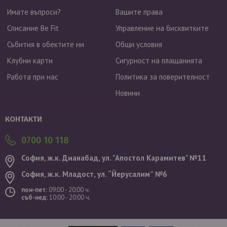
Имате въпроси?
Вашите права
Списание Be Fit
Управление на бисквитките
Събития в обектите ни
Общи условия
Клубни карти
Сигурност на плащанията
Работа при нас
Политика за поверителност
Новини
Валутен курс: 1 EUR = 1.95583 BGN
КОНТАКТИ
0700 10 118
София, ж.к. Дианабад, ул. "Aпостол Карамитев" №11
София, ж.к. Младост, ул. “Йерусалим” №6
пон-пет:
09:00 - 20:00 ч.
съб-нед:
10:00 - 20:00 ч.