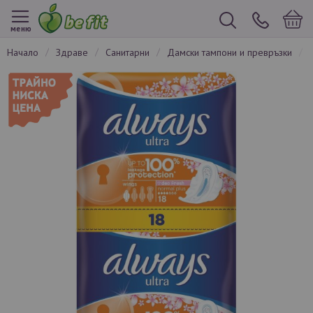
меню
начало
здраве
санитарни
дамски тампони и превръзки
Преминете
към
края
на
галерията
на
изображенията