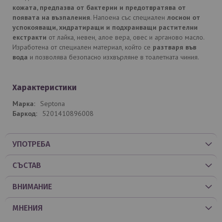
кожата, предпазва от бактерии и предотвратява от
появата на възпаления
. Напоена със специален
лосион от
успокояващи, хидратиращи и подхранващи растителни
екстракти
от лайка, невен, алое вера, овес и арганово масло.
Изработена от специален материал, който се
разтваря във
вода
и позволява безопасно изхвърляне в тоалетната чиния.
Характеристики
Septona
5201410896008
УПОТРЕБА
СЪСТАВ
ВНИМАНИЕ
МНЕНИЯ