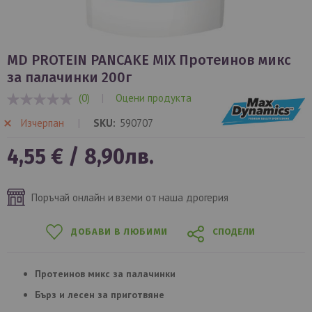
Преминете
към
MD PROTEIN PANCAKE MIX Протеинов микс
началото
за палачинки 200г
на
(0)
|
Оцени продукта
галерия
0%
със
Изчерпан
SKU
590707
снимки
4,55 €
/
8,90лв.
Поръчай онлайн и вземи от наша дрогерия
ДОБАВИ В ЛЮБИМИ
СПОДЕЛИ
Протеинов микс за палачинки
Бърз и лесен за приготвяне