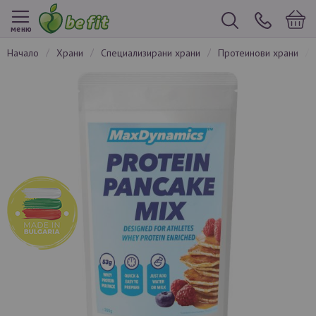
меню
начало
храни
специализирани храни
протеинови храни
Преминете
към
края
на
галерията
на
изображенията