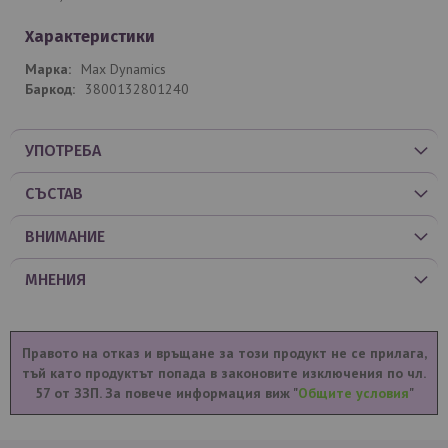
Характеристики
Max Dynamics
3800132801240
УПОТРЕБА
СЪСТАВ
ВНИМАНИЕ
МНЕНИЯ
Правото на отказ и връщане за този продукт не се прилага,
тъй като продуктът попада в законовите изключения по чл.
57 от ЗЗП. За повече информация виж "
Общите условия
"