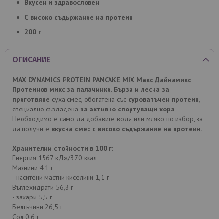
Вкусен и здравословен
С високо съдържание на протеин
200 г
ОПИСАНИЕ
MAX DYNAMICS PROTEIN PANCAKE MIX Макс Дайнамикс
Протеинов микс за палачинки
.
Бърза и лесна за
приготвяне
суха смес, обогатена със
суроватъчен протеин
,
специално създадена
за активно спортуващи хора
.
Необходимо е само да добавите вода или мляко по избор, за
да получите
вкусна смес с високо съдържание на протеин.
Хранителни стойности в 100 г:
Енергия 1567 кДж/370 ккал
Мазнини 4,1 г
- наситени мастни киселини 1,1 г
Въглехидрати 56,8 г
- захари 5,5 г
Белтъчини 26,5 г
Сол 0,6 г