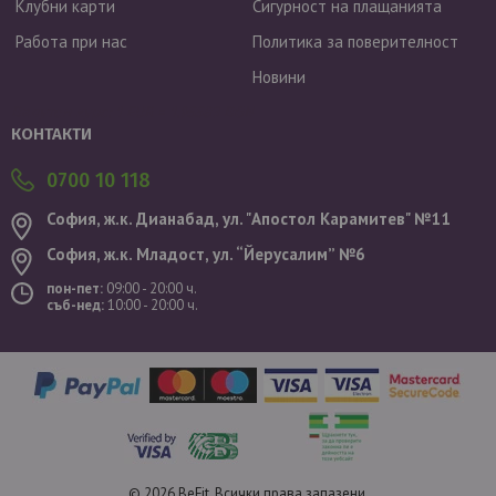
Клубни карти
Сигурност на плащанията
Работа при нас
Политика за поверителност
Новини
Валутен курс: 1 EUR = 1.95583 BGN
КОНТАКТИ
0700 10 118
София, ж.к. Дианабад, ул. "Aпостол Карамитев" №11
София, ж.к. Младост, ул. “Йерусалим” №6
пон-пет:
09:00 - 20:00 ч.
съб-нед:
10:00 - 20:00 ч.
© 2026 BeFit. Всички права запазени.