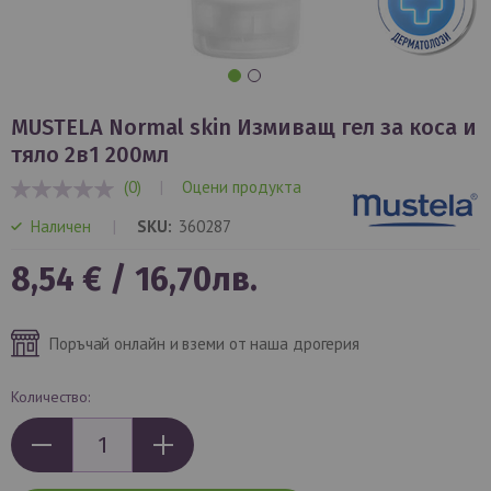
Преминете
към
MUSTELA Normal skin Измиващ гел за коса и
началото
тяло 2в1 200мл
на
(0)
|
Оцени продукта
галерия
0%
със
Наличен
SKU
360287
снимки
8,54 €
/
16,70лв.
Поръчай онлайн и вземи от наша дрогерия
Количество: