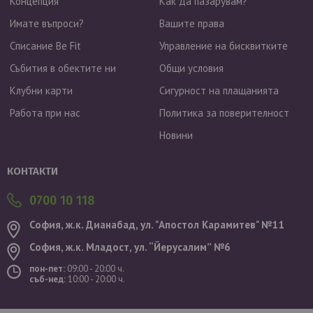
Концепция
Как да пазарувам?
Имате въпроси?
Вашите права
Списание Be Fit
Управление на бисквитките
Събития в обектите ни
Общи условия
Клубни карти
Сигурност на плащанията
Работа при нас
Политика за поверителност
Новини
Валутен курс: 1 EUR = 1.95583 BGN
КОНТАКТИ
0700 10 118
София, ж.к. Дианабад, ул. "Aпостол Карамитев" №11
София, ж.к. Младост, ул. “Йерусалим” №6
пон-пет:
09:00 - 20:00 ч.
съб-нед:
10:00 - 20:00 ч.