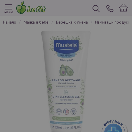
меню
начало
майка и бебе
бебешка хигиена
измиващи продукт
Преминете
към
края
на
галерията
на
изображенията