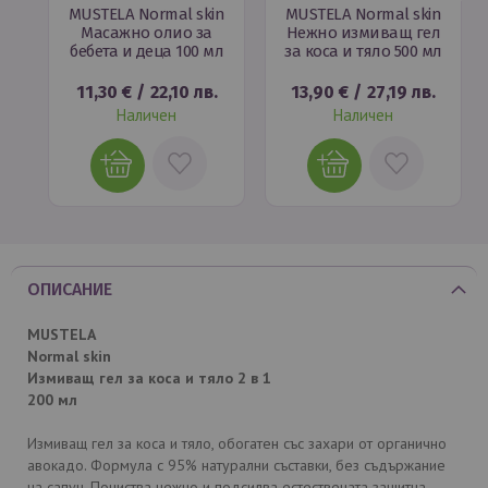
n
MUSTELA Normal skin
MUSTELA Normal skin
Масажно олио за
Нежно измиващ гел
л
бебета и деца 100 мл
за коса и тяло 500 мл
.
11,30 €
/
22,10 лв.
13,90 €
/
27,19 лв.
Наличен
Наличен
АВИ
ДОБАВИ
ДОБАВИ
В
В
ИМИ
ЛЮБИМИ
ЛЮБИМИ
ОПИСАНИЕ
MUSTELA
Normal skin
Измиващ гел за коса и тяло 2 в 1
200 мл
Измиващ гел за коса и тяло, обогатен със захари от органично
авокадо. Формула с 95% натурални съставки, без съдържание
на сапун. Почиства нежно и подсилва естествената защитна