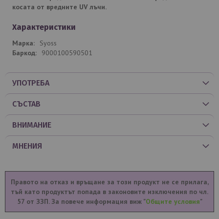
косата от вредните UV лъчи.
Характеристики
Syoss
9000100590501
УПОТРЕБА
СЪСТАВ
ВНИМАНИЕ
МНЕНИЯ
Правото на отказ и връщане за този продукт не се прилага,
тъй като продуктът попада в законовите изключения по чл.
57 от ЗЗП. За повече информация виж "
Общите условия
"