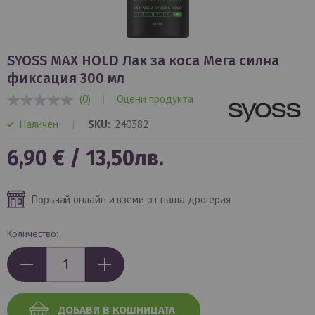
Преминете
към
SYOSS MAX HOLD Лак за коса Мега силна
началото
фиксация 300 мл
на
(0)
|
Оцени продукта
галерия
0%
със
Наличен
SKU
240382
снимки
6,90 €
/
13,50лв.
Поръчай онлайн и вземи от наша дрогерия
Количество:
ДОБАВИ В КОШНИЦАТА