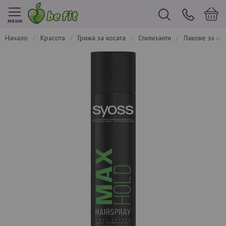
меню
начало
красота
грижа за косата
стилизанти
лакове за ко
Преминете
към
края
на
галерията
на
изображенията