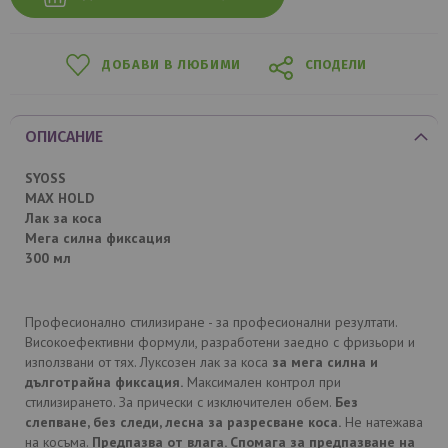
ДОБАВИ В ЛЮБИМИ
СПОДЕЛИ
ОПИСАНИЕ
SYOSS
MAX HOLD
Лак за коса
Мега силна фиксация
300 мл
Професионално стилизиране - за професионални резултати.
Високоефективни формули, разработени заедно с фризьори и
използвани от тях. Луксозен лак за коса
за мега силна и
дълготрайна фиксация.
Максимален контрол при
стилизирането. За прически с изключителен обем.
Без
слепване, без следи, лесна за разресване коса.
Не натежава
на косъма.
Предпазва от влага. Спомага за предпазване на