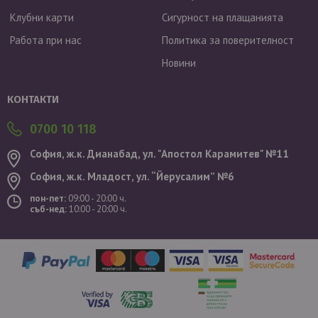
Клубни карти
Сигурност на плащанията
Работа при нас
Политика за поверителност
Новини
Валутен курс: 1 EUR = 1.95583 BGN
КОНТАКТИ
0700 10 118
София, ж.к. Дианабад, ул. "Aпостол Карамитев" №11
София, ж.к. Младост, ул. “Йерусалим” №6
пон-пет:
09:00 - 20:00 ч.
съб-нед:
10:00 - 20:00 ч.