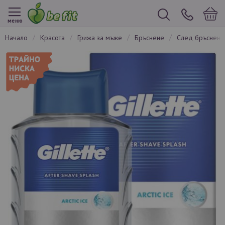
меню
начало
красота
грижа за мъже
бръснене
след бръснен
Преминете
към
края
на
галерията
на
изображенията