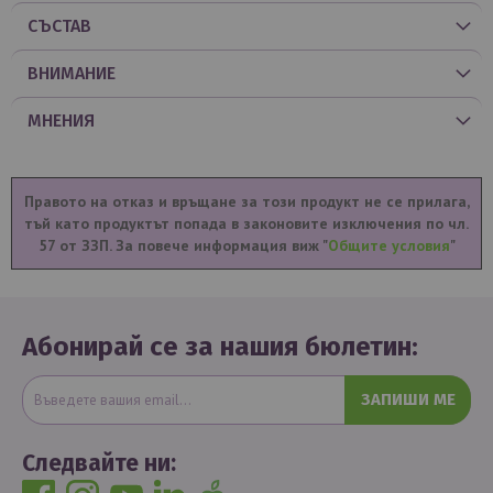
СЪСТАВ
ВНИМАНИЕ
МНЕНИЯ
Правото на отказ и връщане за този продукт не се прилага,
тъй като продуктът попада в законовите изключения по чл.
57 от ЗЗП. За повече информация виж "
Общите условия
"
Абонирай се за нашия бюлетин:
ЗАПИШИ МЕ
Следвайте ни: