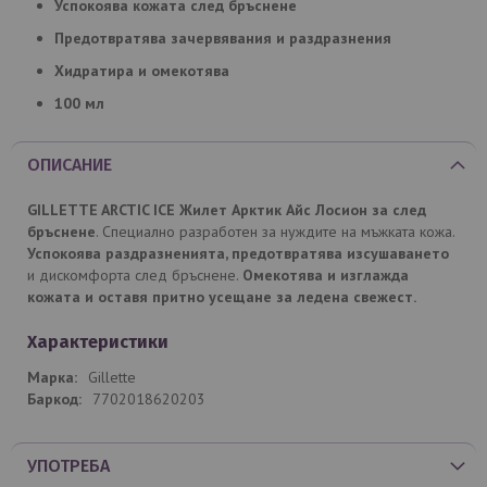
Успокоява кожата след бръснене
Предотвратява зачервявания и раздразнения
Хидратира и омекотява
100 мл
ОПИСАНИЕ
GILLETTE ARCTIC ICE Жилет Арктик Айс Лосион за след
бръснене
. Специално разработен за нуждите на мъжката кожа.
Успокоява раздразненията,
предотвратява изсушаването
и дискомфорта след бръснене.
Омекотява и изглажда
кожата и оставя притно усещане за ледена свежест.
Характеристики
Gillette
7702018620203
УПОТРЕБА