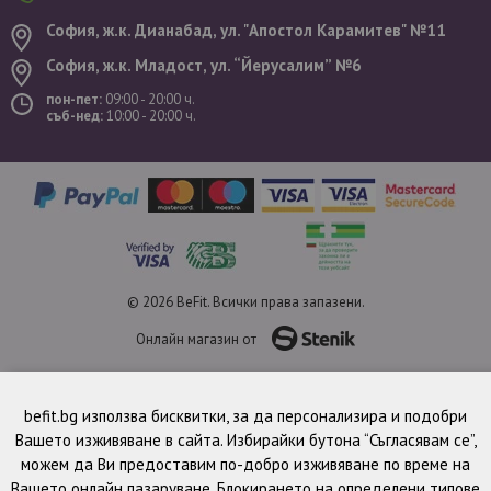
София, ж.к. Дианабад, ул. "Aпостол Карамитев" №11
София, ж.к. Младост, ул. “Йерусалим” №6
пон-пет:
09:00 - 20:00 ч.
съб-нед:
10:00 - 20:00 ч.
© 2026 BeFit. Всички права запазени.
Онлайн магазин от
befit.bg използва бисквитки, за да персонализира и подобри
Вашето изживяване в сайта. Избирайки бутона “Съгласявам се”,
можем да Ви предоставим по-добро изживяване по време на
Вашето онлайн пазаруване. Блокирането на определени типове