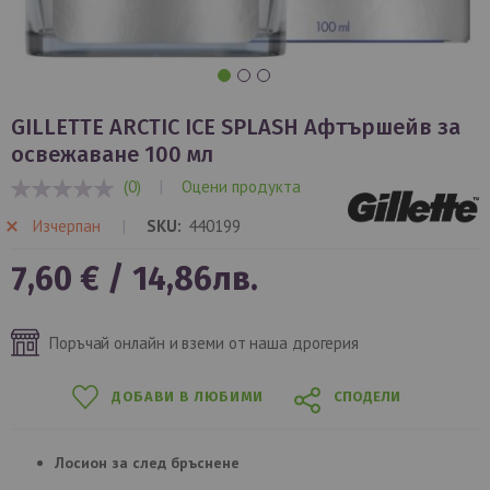
Преминете
към
GILLETTE ARCTIC ICE SPLASH Афтършейв за
началото
освежаване 100 мл
на
(0)
|
Оцени продукта
галерия
0%
със
Изчерпан
SKU
440199
снимки
7,60 €
/
14,86лв.
Поръчай онлайн и вземи от наша дрогерия
ДОБАВИ В ЛЮБИМИ
СПОДЕЛИ
Лосион за след бръснене