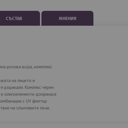
СЪСТАВ
МНЕНИЯ
лна розова вода, комплекс
ожата на лицето и
е радикали. Комлекс черен
и и олигоелементи допринася
комбинация с UV филтър
твие на слънчевите лъчи.