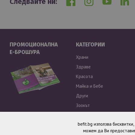
Следвайте ни:
ПРОМОЦИОНАЛНА
КАТЕГОРИИ
Е-БРОШУРА
Храни
Здраве
Красота
Майка и Бебе
Други
Зоокът
Outlet
befit.bg използва бисквитки
можем да Ви предоставим