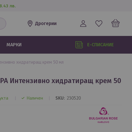
8.43 лв.
Дрогерии
МАРКИ
Е-СПИСАНИЕ
нтензивно хидратиращ крем 50 мл
укта
Наличен
SKU
230520