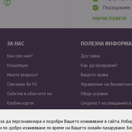
Поддържаме д
НАУЧИ ПОВЕЧЕ
ЗА НАС
ПОЛЕЗНА ИНФОРМА
Кои сме ние?
Доставка
Концепция
Как да пазарувам?
Имате въпроси?
Вашите права
Списание Be Fit
Управление на бисквитки
Събития в обектите ни
Общи условия
Клубни карти
Сигурност на плащанията
Работа при нас
Политика за поверително
, за да персонализира и подобри Вашето изживяване в сайта. Избир
Новини
 по-добро изживяване по време на Вашето онлайн пазаруване. Б