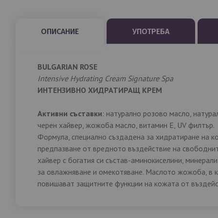
ОПИСАНИЕ
УПОТРЕБА
BULGARIAN ROSE
Intensive Hydrating Cream Signature Spa
ИНТЕНЗИВНО ХИДРАТИРАЩ КРЕМ
Активни съставки
: натурално розово масло, натура
черен хайвер, жожоба масло, витамин Е, UV филтър.
Формула, специално създадена за хидратиране на к
предпазване от вредното въздействие на свободнит
хайвер с богатия си състав-аминокиселини, минерал
за овлажняване и омекотяване. Маслото жожоба, в 
повишават защитните функции на кожата от въздейс