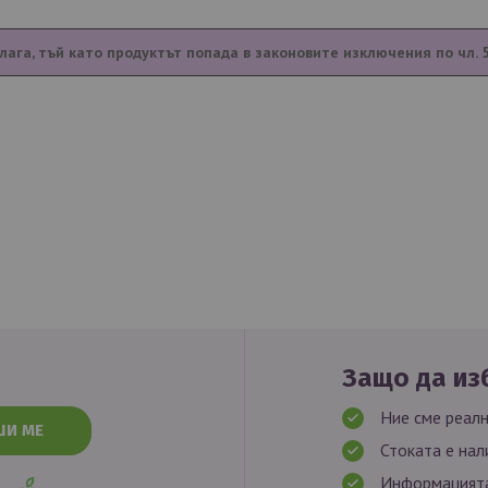
лага, тъй като продуктът попада в законовите изключения по чл. 
Защо да изб
Ние сме реалн
ШИ МЕ
Стоката е нал
Информацията