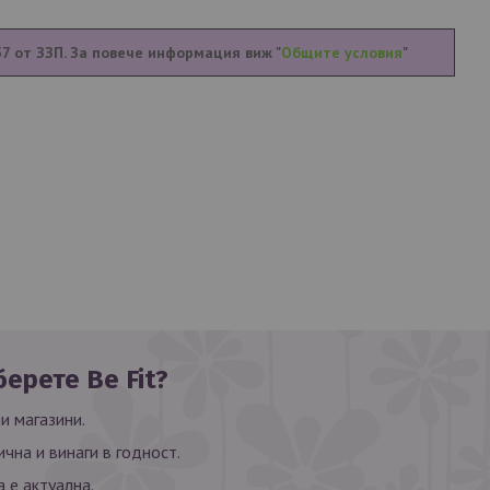
57 от ЗЗП. За повече информация виж "
Общите условия
"
ерете Be Fit?
и магазини.
ична и винаги в годност.
 е актуална.