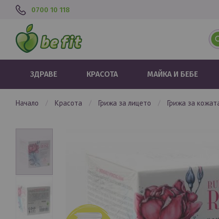
0700 10 118
ЗДРАВЕ
КРАСОТА
МАЙКА И БЕБЕ
начало
красота
грижа за лицето
грижа за кожа
Преминете
към
края
на
галерията
на
изображенията