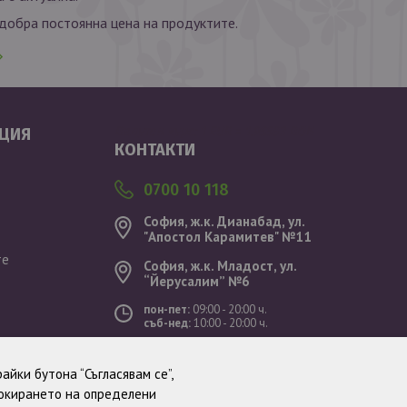
обра постоянна цена на продуктите.
Валутен курс: 1 EUR = 1.95583 BGN
ЦИЯ
КОНТАКТИ
0700 10 118
София, ж.к. Дианабад, ул.
"Aпостол Карамитев" №11
те
София, ж.к. Младост, ул.
“Йерусалим” №6
пон-пет:
09:00 - 20:00 ч.
съб-нед:
10:00 - 20:00 ч.
ст
айки бутона “Съгласявам се”,
локирането на определени