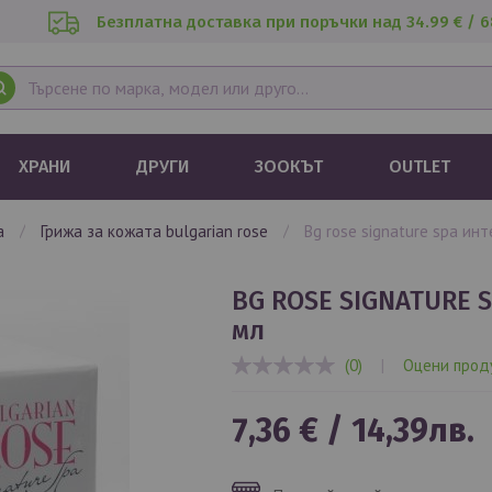
Безплатна доставка при поръчки над 34.99 € / 6
ХРАНИ
ДРУГИ
ЗООКЪТ
OUTLET
та
грижа за кожата bulgarian rose
bg rose signature spa и
BG ROSE SIGNATURE SPA Интензивно хидратиращ крем 50
мл
(0)
|
Оцени прод
0%
7,36 €
/
14,39лв.