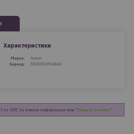
Я
Характеристики
Mарка:
Areon
Баркод:
3800034954860
57 от ЗЗП. За повече информация виж "
Общите условия
"