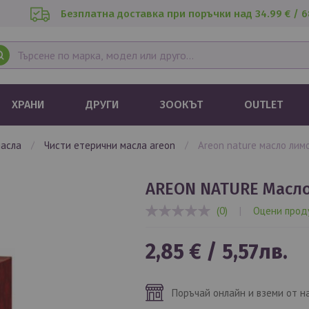
Безплатна доставка при поръчки над 34.99 € / 6
ХРАНИ
ДРУГИ
ЗООКЪТ
OUTLET
масла
чисти етерични масла areon
areon nature масло лим
AREON NATURE Масл
(0)
|
Оцени прод
0%
2,85 €
/
5,57лв.
Поръчай онлайн и вземи от н