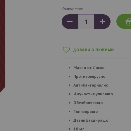
Количество:
ДОБАВИ В ЛЮБИМИ
Масло от Лимон
Противовирусно
Антибактериално
Имуностимулиращо
Обезболяващо
Тонизиращо
Дезинфекциращо
10 мл