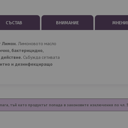
СЪСТАВ
ВНИМАНИЕ
МНЕНИ
 Лимон.
Лимоновото масло
ично, бактерицидно,
 действие.
Събужда сетивата
итно и дезинфекциращо
лага, тъй като продуктът попада в законовите изключения по чл. 