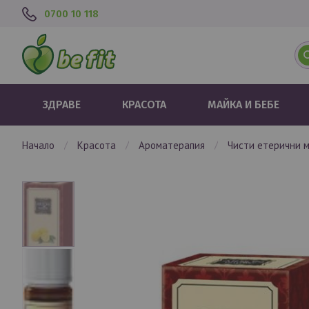
0700 10 118
ЗДРАВЕ
КРАСОТА
МАЙКА И БЕБЕ
начало
красота
ароматерапия
чисти етерични 
Преминете
към
края
на
галерията
на
изображенията