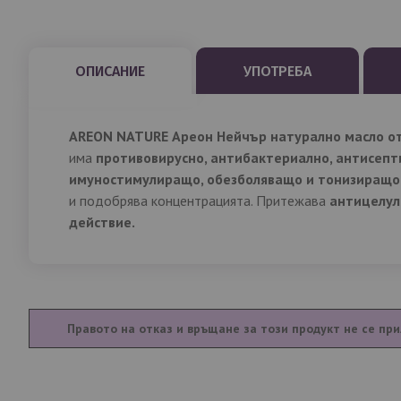
със
снимки
ОПИСАНИЕ
УПОТРЕБА
AREON NATURE Ареон Нейчър натурално масло от
има
противовирусно, антибактериално, антисепт
имуностимулиращо, обезболяващо и тонизиращо
и подобрява концентрацията. Притежава
антицелул
действие.
Правото на отказ и връщане за този продукт не се при