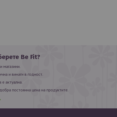
ерете Be Fit?
и магазини.
ична и винаги в годност.
 е актуална.
обра постоянна цена на продуктите.