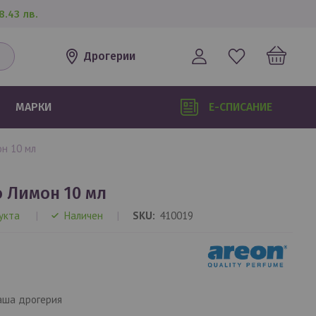
8.43 лв.
Дрогерии
МАРКИ
Е-СПИСАНИЕ
он 10 мл
о Лимон 10 мл
укта
Наличен
SKU
410019
аша дрогерия