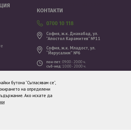
Валутен курс: 1 EUR = 1.95583 BGN
ЦИЯ
КОНТАКТИ
0700 10 118
София, ж.к. Дианабад, ул.
"Aпостол Карамитев" №11
те
София, ж.к. Младост, ул.
“Йерусалим” №6
пон-пет:
09:00 - 20:00 ч.
съб-нед:
10:00 - 20:00 ч.
ст
айки бутона “Съгласявам се”,
локирането на определени
съдържание. Ако искате да
тки