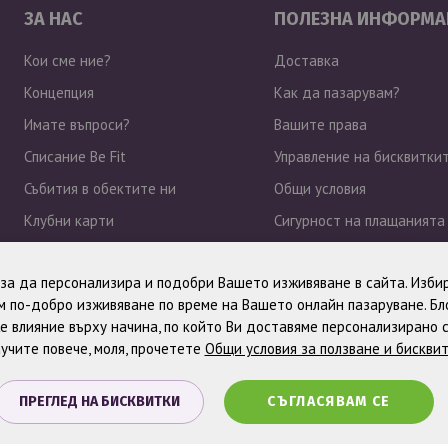
ЗА НАС
ПОЛЕЗНА ИНФОРМА
Кои сме ние?
Доставка
Концепция
Как да пазарувам?
Имате въпроси?
Вашите права
Списание Be Fit
Управление на бисквитки
Събития в обектите ни
Общи условия
Клубни карти
Сигурност на плащанията
Работа при нас
Политика за поверително
, за да персонализира и подобри Вашето изживяване в сайта. Избир
Новини
 по-добро изживяване по време на Вашето онлайн пазаруване. Б
е влияние върху начина, по който Ви доставяме персонализирано 
учите повече, моля, прочетете
Общи условия за ползване и бискви
ПРЕГЛЕД НА БИСКВИТКИ
СЪГЛАСЯВАМ СЕ
. Всички права запазени.
Онлайн магазин от