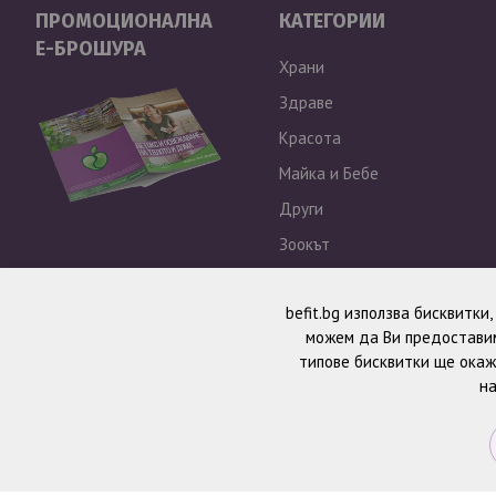
ПРОМОЦИОНАЛНА
КАТЕГОРИИ
Е-БРОШУРА
Храни
Здраве
Красота
Майка и Бебе
Други
Зоокът
Outlet
befit.bg използва бисквитки
можем да Ви предоставим
типове бисквитки ще окаж
на
© 2026 BeFit