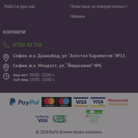
Работа при нас
Политика за поверителност
Новини
Валутен курс: 1 EUR = 1.95583 BGN
КОНТАКТИ
0700 10 118
София, ж.к. Дианабад, ул. "Aпостол Карамитев" №11
София, ж.к. Младост, ул. “Йерусалим” №6
пон-пет:
09:00 - 20:00 ч.
съб-нед:
10:00 - 20:00 ч.
© 2026 BeFit. Всички права запазени.