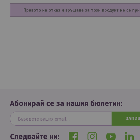
Правото на отказ и връщане за този продукт не се при
Абонирай се за нашия бюлетин:
ЗАПИ
Следвайте ни: