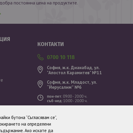
обра постоянна цена на продуктите.
Валутен курс: 1 EUR = 1.95583 BGN
ЦИЯ
КОНТАКТИ
0700 10 118
София, ж.к. Дианабад, ул.
"Aпостол Карамитев" №11
те
София, ж.к. Младост, ул.
“Йерусалим” №6
пон-пет:
09:00 - 20:00 ч.
съб-нед:
10:00 - 20:00 ч.
ст
айки бутона “Съгласявам се”,
локирането на определени
съдържание. Ако искате да