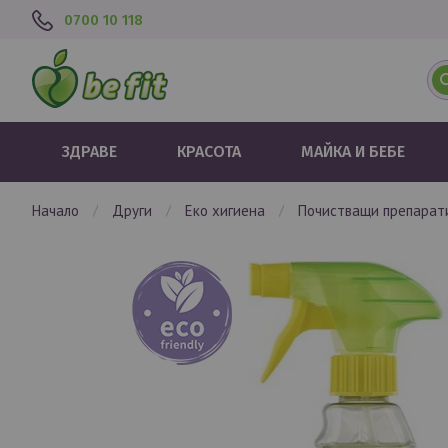
0700 10 118
ЗДРАВЕ
КРАСОТА
МАЙКА И БЕБЕ
начало
други
еко хигиена
почистващи препара
Преминете
към
края
на
галерията
на
изображенията