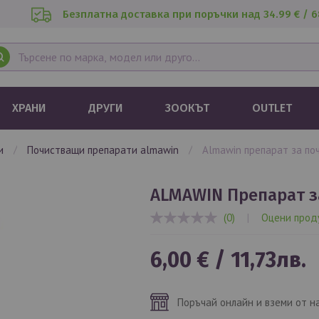
Безплатна доставка при поръчки над 34.99 € / 6
ХРАНИ
ДРУГИ
ЗООКЪТ
OUTLET
ти
почистващи препарати almawin
almawin препарат за по
ALMAWIN Препарат з
(0)
|
Оцени прод
0%
6,00 €
/
11,73лв.
Поръчай онлайн и вземи от н