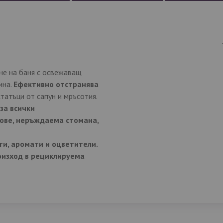
не на баня с освежаващ
ина.
Ефективно
отстранява
статъци от сапун и мръсотия.
за всички
нове, неръждаема стомана,
и, аромати и оцветители.
оизход в рециклируема