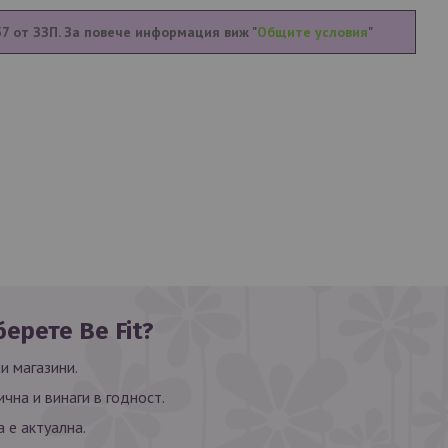
57 от ЗЗП. За повече информация виж "
Общите условия
"
ерете Be Fit?
и магазини.
ична и винаги в годност.
 е актуална.