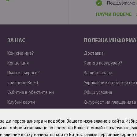
Поддържаме д
НАУЧИ ПОВЕЧЕ
ЗА НАС
ПОЛЕЗНА ИНФОРМА
Кои сме ние?
Доставка
Концепция
Как да пазарувам?
Имате въпроси?
Вашите права
Списание Be Fit
Управление на бисквитки
Събития в обектите ни
Общи условия
Клубни карти
Сигурност на плащанията
Работа при нас
Политика за поверително
, за да персонализира и подобри Вашето изживяване в сайта. Избир
Новини
 по-добро изживяване по време на Вашето онлайн пазаруване. Б
е влияние върху начина, по който Ви доставяме персонализирано 