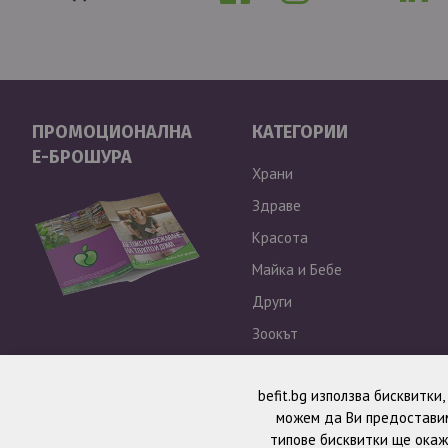
ПРОМОЦИОНАЛНА
КАТЕГОРИИ
Е-БРОШУРА
Храни
Здраве
Красота
Майка и Бебе
Други
Зоокът
Outlet
befit.bg използва бисквитки
можем да Ви предоставим
типове бисквитки ще окаж