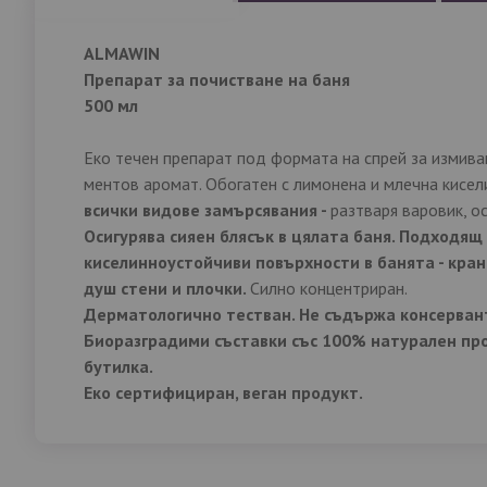
със
снимки
ALMAWIN
Препарат за почистване на баня
500 мл
Еко течен препарат под формата на спрей за измива
ментов аромат. Обогатен с лимонена и млечна кисел
всички видове замърсявания -
разтваря варовик, о
Осигурява сияен блясък в цялата баня. Подходящ 
киселинноустойчиви повърхности в банята - кра
душ стени и плочки.
Силно концентриран.
Дерматологично тестван. Не съдържа консервант
Биоразградими съставки със 100% натурален пр
бутилка.
Еко сертифициран, веган продукт.