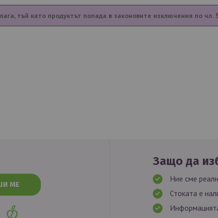
лага, тъй като продуктът попада в законовите изключения по чл. 
Защо да изб
Ние сме реалн
ШИ МЕ
Стоката е нал
Информацията