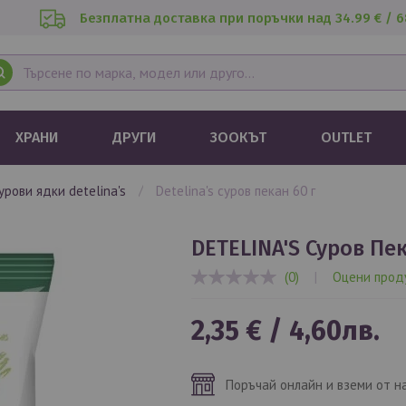
Безплатна доставка при поръчки над 34.99 € / 6
ХРАНИ
ДРУГИ
ЗООКЪТ
OUTLET
сурови ядки detelina's
detelina's суров пекан 60 г
DETELINA'S Суров Пе
(0)
|
Оцени прод
0%
2,35 €
/
4,60лв.
Поръчай онлайн и вземи от н