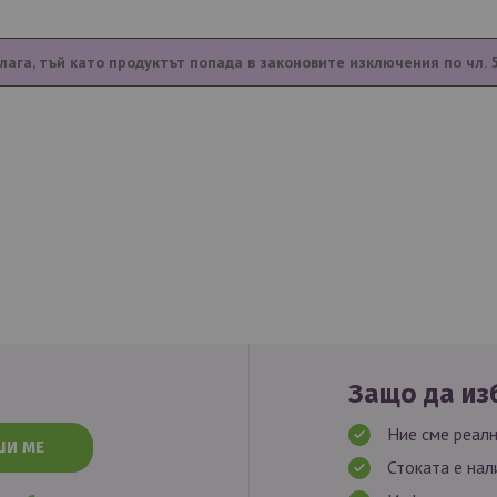
лага, тъй като продуктът попада в законовите изключения по чл. 
Защо да изб
Ние сме реалн
ШИ МЕ
Стоката е нал