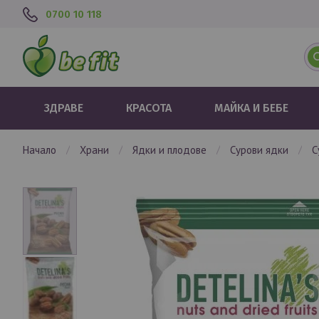
0700 10 118
ЗДРАВЕ
КРАСОТА
МАЙКА И БЕБЕ
начало
храни
ядки и плодове
сурови ядки
Преминете
към
края
на
галерията
на
изображенията