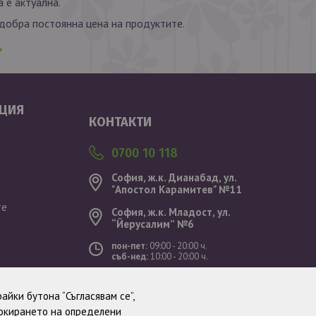
 е актуална.
обра постоянна цена на продуктите.
Валутен курс: 1 EUR = 1.95583 BGN
ЦИЯ
КОНТАКТИ
0700 10 118
София, ж.к. Дианабад, ул.
"Aпостол Карамитев" №11
те
София, ж.к. Младост, ул.
“Йерусалим” №6
пон-пет:
09:00 - 20:00 ч.
съб-нед:
10:00 - 20:00 ч.
ст
айки бутона “Съгласявам се”,
локирането на определени