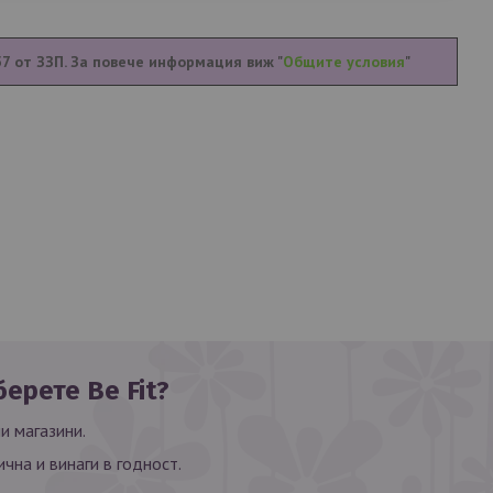
57 от ЗЗП. За повече информация виж "
Общите условия
"
ерете Be Fit?
и магазини.
ична и винаги в годност.