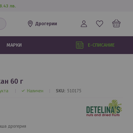
8.43 лв.
Дрогерии
МАРКИ
Е-СПИСАНИЕ
кан 60 г
укта
Наличен
SKU
510175
аша дрогерия