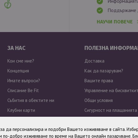
Информацията
Поддържаме д
НАУЧИ ПОВЕЧЕ
ЗА НАС
ПОЛЕЗНА ИНФОРМА
Кои сме ние?
Доставка
Концепция
Как да пазарувам?
Имате въпроси?
Вашите права
Списание Be Fit
Управление на бисквитки
Събития в обектите ни
Общи условия
Клубни карти
Сигурност на плащанията
Работа при нас
Политика за поверително
, за да персонализира и подобри Вашето изживяване в сайта. Избир
Новини
 по-добро изживяване по време на Вашето онлайн пазаруване. Б