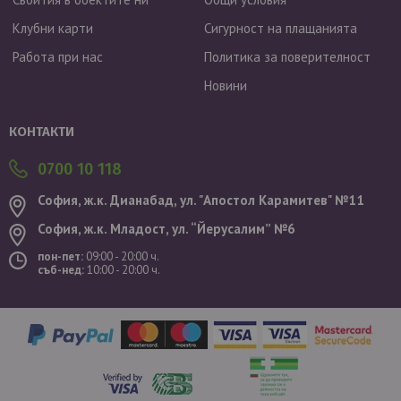
Клубни карти
Сигурност на плащанията
Работа при нас
Политика за поверителност
Новини
Валутен курс: 1 EUR = 1.95583 BGN
КОНТАКТИ
0700 10 118
София, ж.к. Дианабад, ул. "Aпостол Карамитев" №11
София, ж.к. Младост, ул. “Йерусалим” №6
пон-пет:
09:00 - 20:00 ч.
съб-нед:
10:00 - 20:00 ч.