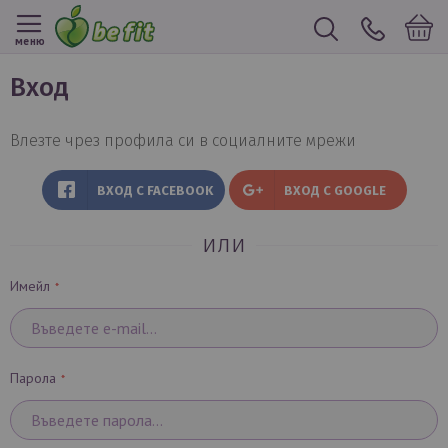
меню
вход
Влезте чрез профила си в социалните мрежи
ВХОД С FACEBOOK
ВХОД С GOOGLE
или
Имейл
Парола