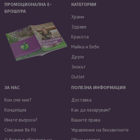
ПРОМОЦИОНАЛНА Е-
КАТЕГОРИИ
БРОШУРА
Храни
Здраве
Красота
Майка и Бебе
Други
Зоокът
Outlet
ЗА НАС
ПОЛЕЗНА ИНФОРМАЦИЯ
Кои сме ние?
Доставка
Концепция
Как да пазарувам?
Имате въпроси?
Вашите права
Списание Be Fit
Управление на бисквитките
Събития в обектите ни
Общи условия