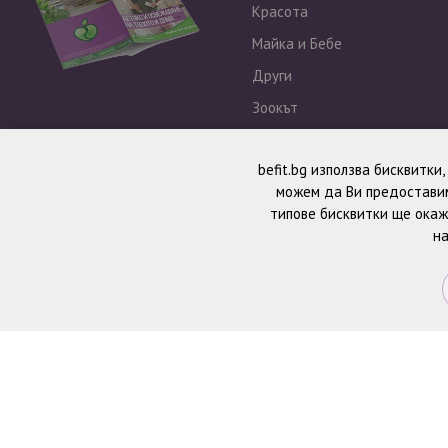
Красота
Майка и Бебе
Други
Зоокът
Outlet
befit.bg използва бисквитки
можем да Ви предоставим
типове бисквитки ще окаж
на
© 2026 BeFit