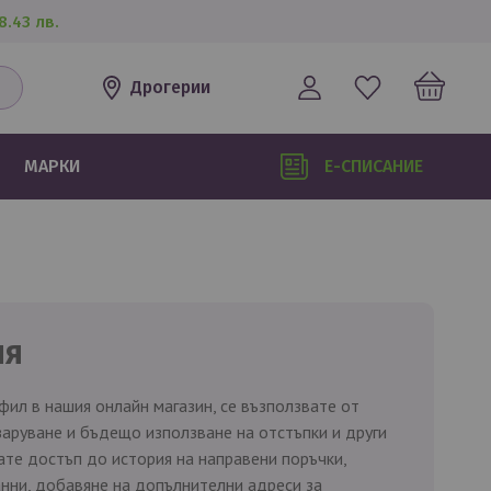
8.43 лв.
Дрогерии
МАРКИ
Е-СПИСАНИЕ
ия
фил в нашия онлайн магазин, се възползвате от
аруване и бъдещо използване на отстъпки и други
те достъп до история на направени поръчки,
нни, добавяне на допълнителни адреси за