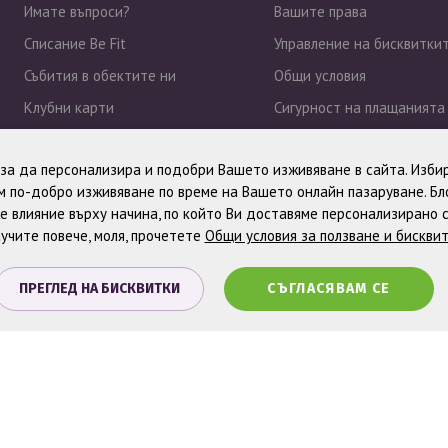
Имате въпроси?
Вашите права
Списание Be Fit
Управление на бисквитки
Събития в обектите ни
Общи условия
Клубни карти
Сигурност на плащанията
Работа при нас
Политика за поверително
, за да персонализира и подобри Вашето изживяване в сайта. Избир
Новини
 по-добро изживяване по време на Вашето онлайн пазаруване. Б
е влияние върху начина, по който Ви доставяме персонализирано 
учите повече, моля, прочетете
Общи условия за ползване и бискви
ПРЕГЛЕД НА БИСКВИТКИ
СЪГЛАСЯВАМ СЕ
. Всички права запазени.
Онлайн магазин от