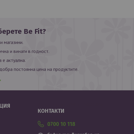
ерете Be Fit?
и магазини.
ична и винаги в годност.
 е актуална.
обра постоянна цена на продуктите.
Валутен курс: 1 EUR = 1.95583 BGN
ЦИЯ
КОНТАКТИ
0700 10 118