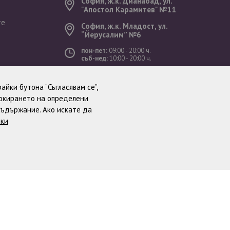
София, ж.к. Дианабад, ул.
"Aпостол Карамитев" №11
те
София, ж.к. Младост, ул.
“Йерусалим” №6
пон-пет:
09:00 - 20:00 ч.
съб-нед:
10:00 - 20:00 ч.
ст
айки бутона “Съгласявам се”,
локирането на определени
съдържание. Ако искате да
тки