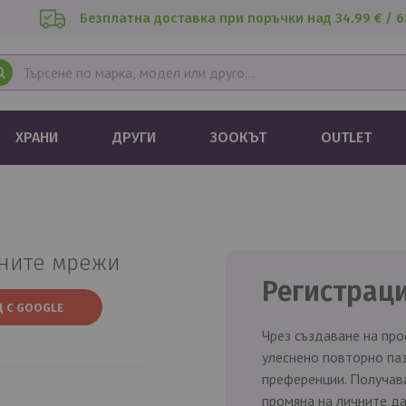
Безплатна доставка при поръчки над 34.99 € / 6
ХРАНИ
ДРУГИ
ЗООКЪТ
OUTLET
лните мрежи
Регистрац
 С GOOGLE
Чрез създаване на про
улеснено повторно паз
преференции. Получава
промяна на личните да