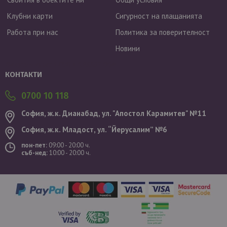
Клубни карти
Сигурност на плащанията
Работа при нас
Политика за поверителност
Новини
Валутен курс: 1 EUR = 1.95583 BGN
КОНТАКТИ
0700 10 118
София, ж.к. Дианабад, ул. "Aпостол Карамитев" №11
София, ж.к. Младост, ул. “Йерусалим” №6
пон-пет:
09:00 - 20:00 ч.
съб-нед:
10:00 - 20:00 ч.