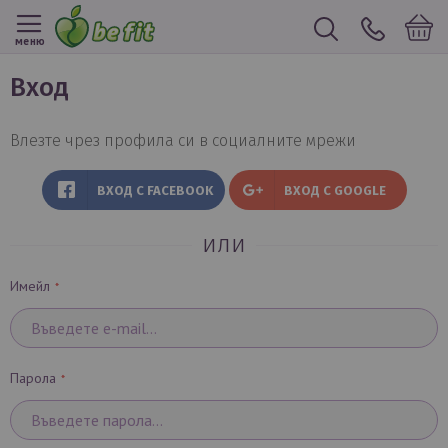
меню
вход
Влезте чрез профила си в социалните мрежи
ВХОД С FACEBOOK
ВХОД С GOOGLE
или
Имейл
Парола