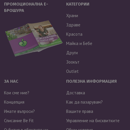
ПРОМОЦИОНАЛНА Е-
КАТЕГОРИИ
БРОШУРА
Храни
Здраве
Красота
Майка и Бебе
Други
Зоокът
Outlet
ЗА НАС
ПОЛЕЗНА ИНФОРМАЦИЯ
Кои сме ние?
Доставка
Концепция
Как да пазарувам?
Имате въпроси?
Вашите права
Списание Be Fit
Управление на бисквитките
Събития в обектите ни
Общи условия