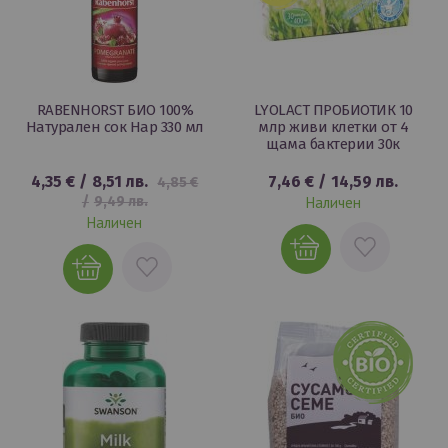
RABENHORST БИО 100%
LYOLACT ПРОБИОТИК 10
Натурален сок Нар 330 мл
млр живи клетки от 4
щама бактерии 30к
4,35 €
/
8,51 лв.
7,46 €
/
14,59 лв.
4,85 €
/
9,49 лв.
Наличен
Наличен
ДОБАВИ
ДОБАВИ
В
В
ЛЮБИМИ
ЛЮБИМИ