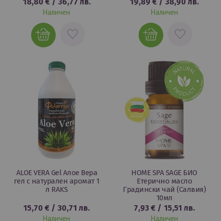
18,80 €
/
36,77 лв.
19,89 €
/
38,90 лв.
Наличен
Наличен
ДОБАВИ
ДОБАВИ
В
В
ЛЮБИМИ
ЛЮБИМИ
ALOE VERA Gel Алое Вера
HOME SPA SAGE БИО
гел с натурален аромат 1
Етерично масло
л RAKS
Градински чай (Салвия)
10мл
15,70 €
/
30,71 лв.
7,93 €
/
15,51 лв.
Наличен
Наличен