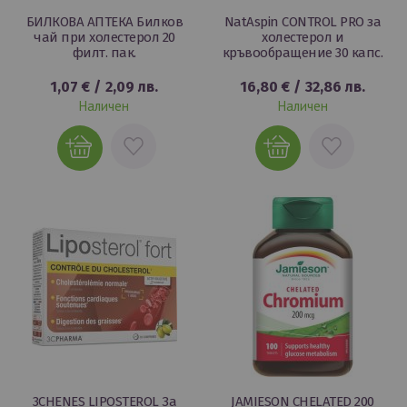
БИЛКОВА АПТЕКА Билков
NatAspin CONTROL PRO за
чай при холестерол 20
холестерол и
филт. пак.
кръвообращение 30 капс.
1,07 €
/
2,09 лв.
16,80 €
/
32,86 лв.
Наличен
Наличен
ДОБАВИ
ДОБАВИ
В
В
ЛЮБИМИ
ЛЮБИМИ
3CHENES LIPOSTEROL За
JAMIESON CHELATED 200