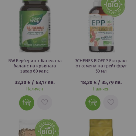
NW Берберин + Канела за
3CHENES BIOEPP Екстракт
баланс на кръвната
от семена на грейпфрут
захар 60 капс.
50 мл
32,30 €
/
63,17 лв.
18,30 €
/
35,79 лв.
Наличен
Наличен
ДОБАВИ
ДОБАВИ
В
В
ЛЮБИМИ
ЛЮБИМИ