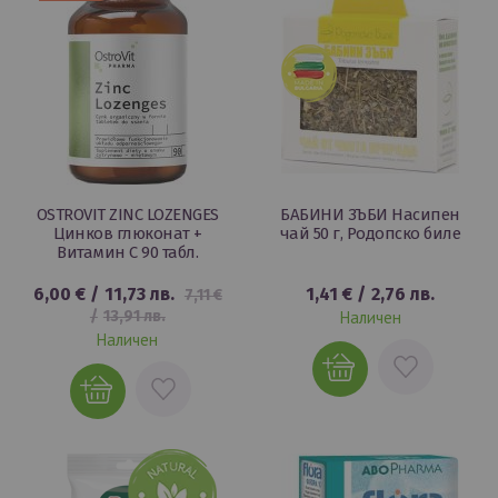
OSTROVIT ZINC LOZENGES
БАБИНИ ЗЪБИ Насипен
Цинков глюконат +
чай 50 г, Родопско биле
Витамин C 90 табл.
6,00 €
/
11,73 лв.
1,41 €
/
2,76 лв.
7,11 €
/
13,91 лв.
Наличен
Наличен
ДОБАВИ
ДОБАВИ
В
В
ЛЮБИМИ
ЛЮБИМИ