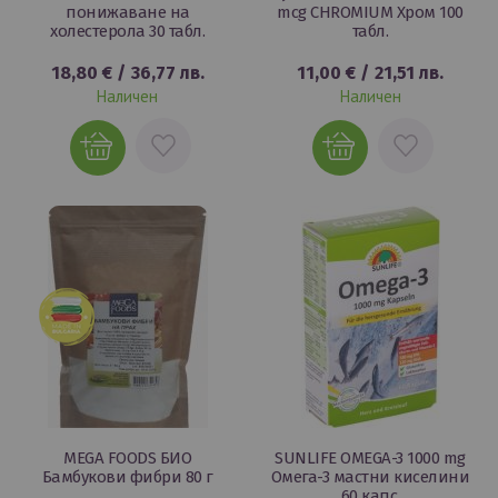
понижаване на
mcg CHROMIUM Хром 100
холестерола 30 табл.
табл.
18,80 €
/
36,77 лв.
11,00 €
/
21,51 лв.
Наличен
Наличен
ДОБАВИ
ДОБАВИ
В
В
ЛЮБИМИ
ЛЮБИМИ
MEGA FOODS БИО
SUNLIFE OMEGA-3 1000 mg
Бамбукови фибри 80 г
Омега-3 мастни киселини
60 капс.