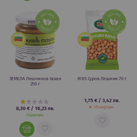
В
В
ЛЮБИМИ
ЛЮБИМИ
ЗЕМЕЛА Лешников тахан
ROIS Суров Лешник 70 г
250 г
1,75 €
/
3,42 лв.
20%
Изчерпан
8,30 €
/
16,23 лв.
Наличен
ДОБАВИ
ДОБАВИ
В
В