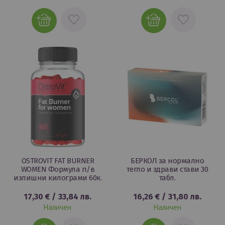
ДОБАВИ
ДОБАВИ
В
В
ЛЮБИМИ
ЛЮБИМИ
OSTROVIT FAT BURNER
БЕРКОЛ за нормално
WOMEN Формула п/в
тегло и здрави стави 30
излишни килограми 60к.
табл.
17,30 €
/
33,84 лв.
16,26 €
/
31,80 лв.
Наличен
Наличен
ДОБАВИ
ДОБАВИ