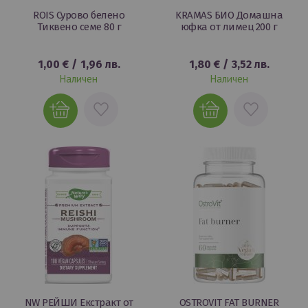
ROIS Сурово белено
KRAMAS БИО Домашна
Тиквено семе 80 г
юфка от лимец 200 г
1,00 €
/
1,96 лв.
1,80 €
/
3,52 лв.
Наличен
Наличен
ДОБАВИ
ДОБАВИ
В
В
ЛЮБИМИ
ЛЮБИМИ
NW РЕЙШИ Екстракт от
OSTROVIT FAT BURNER