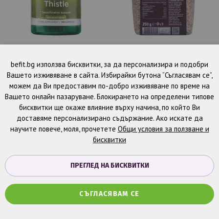
SWANSON MILK THISTLE
БИО КЛАСА Сусам 250 г
(500 mg) Бял Трън за
befit.bg използва бисквитки, за да персонализира и подобри
детокс 100 капс.
Вашето изживяване в сайта. Избирайки бутона “Съгласявам се”,
13,40 €
/
26,21 лв.
1,60 €
/
3,13 лв.
можем да Ви предоставим по-добро изживяване по време на
Наличен
Наличен
Вашето онлайн пазаруване. Блокирането на определени типове
бисквитки ще окаже влияние върху начина, по който Ви
ДОБАВИ
ДОБАВИ
доставяме персонализирано съдържание. Ако искате да
В
В
научите повече, моля, прочетете
Общи условия за ползване и
бисквитки
ЛЮБИМИ
ЛЮБИМИ
ПРЕГЛЕД НА БИСКВИТКИ
СЪГЛАСЯВАМ СЕ