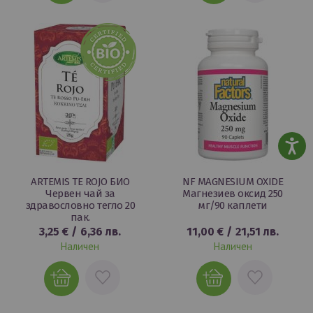
В
В
ЛЮБИМИ
ЛЮБИМИ
ARTEMIS TE ROJO БИО
NF MAGNESIUM OXIDE
Червен чай за
Магнезиев оксид 250
здравословно тегло 20
мг/90 каплети
пак.
3,25 €
/
6,36 лв.
11,00 €
/
21,51 лв.
Наличен
Наличен
ДОБАВИ
ДОБАВИ
В
В