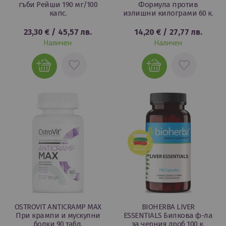
гъби Рейши 190 мг/100
Формула против
капс.
излишни килограми 60 к.
23,30 €
/
45,57 лв.
14,20 €
/
27,77 лв.
Наличен
Наличен
ДОБАВИ
ДОБАВИ
В
В
ЛЮБИМИ
ЛЮБИМИ
OSTROVIT ANTICRAMP MAX
BIOHERBA LIVER
При крампи и мускулни
ESSENTIALS Билкова ф-ла
болки 90 табл.
за черния дроб 100 к.