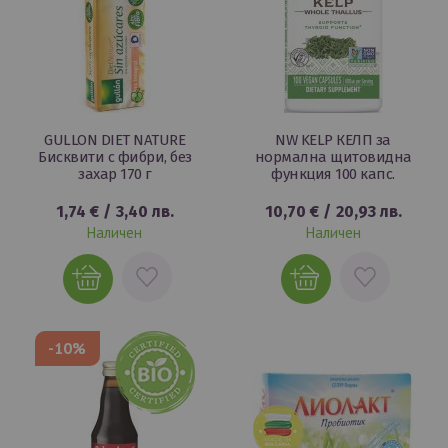
GULLON DIET NATURE
NW KELP КЕЛП за
Бисквити с фибри, без
нормална щитовидна
захар 170 г
функция 100 капс.
1,74 €
/
3,40 лв.
10,70 €
/
20,93 лв.
Наличен
Наличен
ДОБАВИ
ДОБАВИ
В
В
ЛЮБИМИ
ЛЮБИМИ
-10%