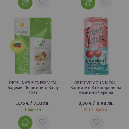
В
В
ЛЮБИМИ
ЛЮБИМИ
DETELINA'S FITNESS VITAL
OSTROVIT AQUA KICK L-
Бадеми, Лешници и Кашу
Карнитин За изгаряне на
160 г
мазнини Череша
3,75 €
/
7,33 лв.
0,50 €
/
0,98 лв.
Наличен
Изчерпан
ДОБАВИ
ДОБАВИ