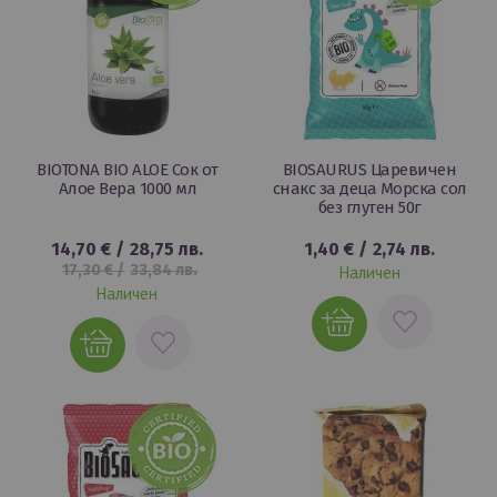
BIOTONA BIO ALOE Сок от
BIOSAURUS Царевичен
Алое Вера 1000 мл
снакс за деца Mорска сол
без глутен 50г
14,70 €
/
28,75 лв.
1,40 €
/
2,74 лв.
17,30 €
/
33,84 лв.
Наличен
Наличен
ДОБАВИ
ДОБАВИ
В
В
ЛЮБИМИ
ЛЮБИМИ