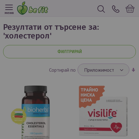
меню
резултати от търсене за:
'холестерол'
ФИЛТРИРАЙ
Н
Сортирай по
в
п