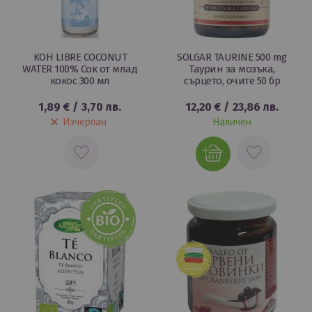
KOH LIBRE COCONUT
SOLGAR TAURINE 500 mg
WATER 100% Сок от млад
Таурин за мозъка,
кокос 300 мл
сърцето, очите 50 бр
1,89 €
/
3,70 лв.
12,20 €
/
23,86 лв.
Изчерпан
Наличен
ДОБАВИ
ДОБАВИ
В
В
ЛЮБИМИ
ЛЮБИМИ