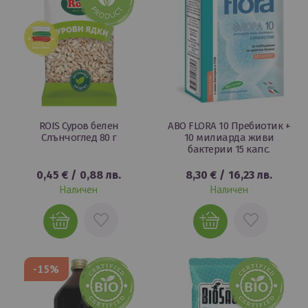
ROIS Суров белен
ABO FLORA 10 Пребиотик +
Слънчоглед 80 г
10 милиарда живи
бактерии 15 капс.
0,45 €
/
0,88 лв.
8,30 €
/
16,23 лв.
Наличен
Наличен
ДОБАВИ
ДОБАВИ
В
В
ЛЮБИМИ
ЛЮБИМИ
-15%