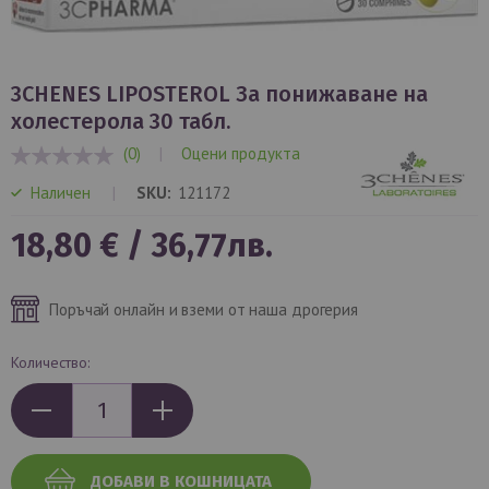
Преминете
към
3CHENES LIPOSTEROL За понижаване на
началото
холестерола 30 табл.
на
(0)
|
Оцени продукта
галерия
0%
със
Наличен
SKU
121172
снимки
18,80 €
/
36,77лв.
Поръчай онлайн и вземи от наша дрогерия
Количество:
ДОБАВИ В КОШНИЦАТА