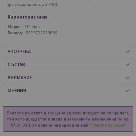
триглицеридите с до -40%.
Характеристики
3Chenes
3525722029889
УПОТРЕБА
СЪСТАВ
ВНИМАНИЕ
МНЕНИЯ
Правото на отказ и връщане за този продукт не се прилага,
тъй като продуктът попада в законовите изключения по чл.
57 от ЗЗП. За повече информация виж "
Общите условия
"