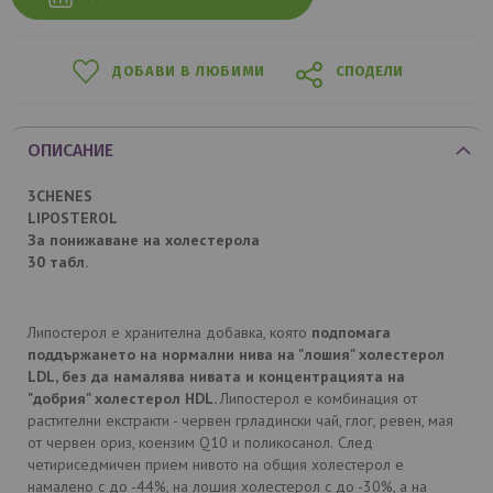
ДОБАВИ В ЛЮБИМИ
СПОДЕЛИ
ОПИСАНИЕ
3CHENES
LIPOSTEROL
За понижаване на холестерола
30 табл.
Липостерол е хранителна добавка, която
подпомага
поддържането на нормални нива на "лошия" холестерол
LDL
, без да намалява нивата и концентрацията на
"добрия" холестерол
HDL
.
Липостерол е комбинация от
растителни екстракти - червен грладински чай, глог, ревен, мая
от червен ориз, коензим Q10 и поликосанол.
След
четириседмичен прием нивото на общия холестерол е
намалено с до -44%, на лошия холестерол с до -30%, а на