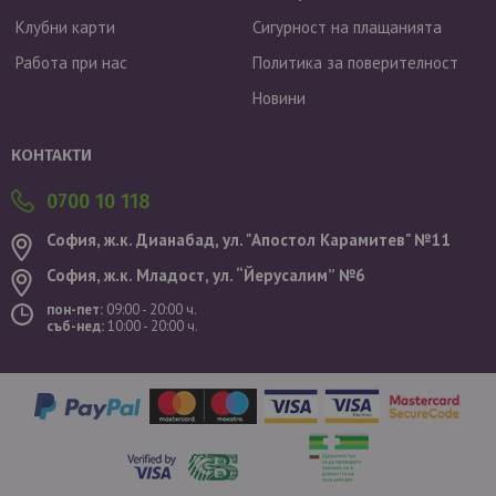
Клубни карти
Сигурност на плащанията
Работа при нас
Политика за поверителност
Новини
Валутен курс: 1 EUR = 1.95583 BGN
КОНТАКТИ
0700 10 118
София, ж.к. Дианабад, ул. "Aпостол Карамитев" №11
София, ж.к. Младост, ул. “Йерусалим” №6
пон-пет:
09:00 - 20:00 ч.
съб-нед:
10:00 - 20:00 ч.